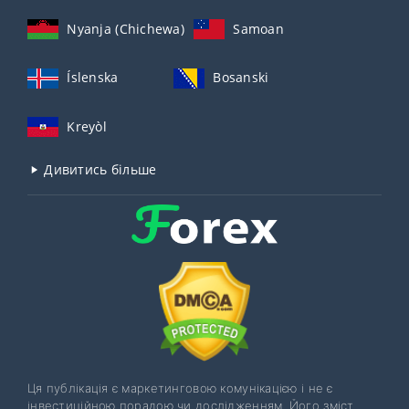
Nyanja (Chichewa)
Samoan
Íslenska
Bosanski
Kreyòl
Дивитись більше
Ця публікація є маркетинговою комунікацією і не є
інвестиційною порадою чи дослідженням. Його зміст