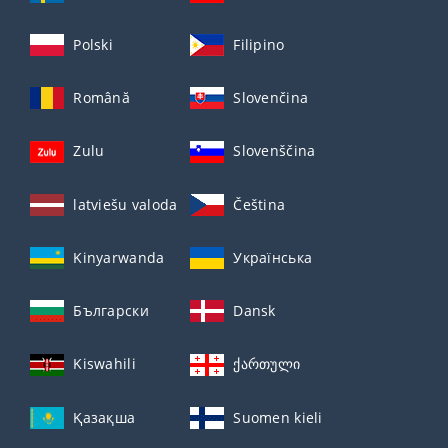
Polski
Filipino
Română
Slovenčina
Zulu
Slovenščina
latviešu valoda
Čeština
Kinyarwanda
Українська
Български
Dansk
Kiswahili
ქართული
Қазақша
Suomen kieli