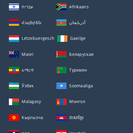
עברית
Afrikaans
Հայերեն
آذربايجان
Lëtzebuergesch
Gaeilge
Maori
Беларуская
አማርኛ
Туркмен
Ўзбек
Soomaaliga
Malagasy
Монгол
Кыргызча
ភាសាខ្មែរ