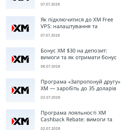
рахунків
індикаторів,
підтримка клієнтів
- Платформи:
07.07.2026
економічне
- Багаті навчальні
MetaTrader 4,
накладення та
ресурси
MetaTrader 5
Як підключитися до XM Free
стрічку новин Dow
VPS: налаштування та
Jones
віддалений доступ
- Пропонує добре
07.07.2026
розроблені
платформи
Бонус XM $30 на депозит:
- Надає чудові
вимоги та як отримати бонус
дослідницькі
пропозиції
06.07.2026
Програма «Запропонуй другу»
XM — заробіть до 35 доларів
США за друга
02.07.2026
Програма лояльності XM
Cashback Rebate: вимоги та
правила виплат
02.07.2026