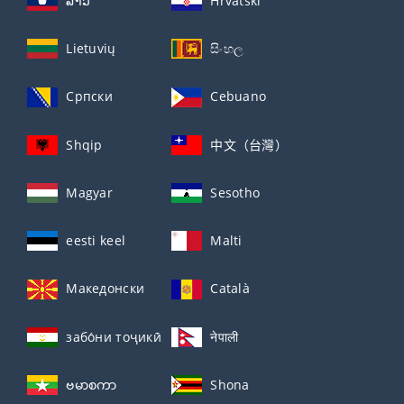
ລາວ
Hrvatski
Lietuvių
සිංහල
Српски
Cebuano
Shqip
中文（台灣）
Magyar
Sesotho
eesti keel
Malti
Македонски
Català
забо́ни тоҷикӣ́
नेपाली
ဗမာစကာ
Shona