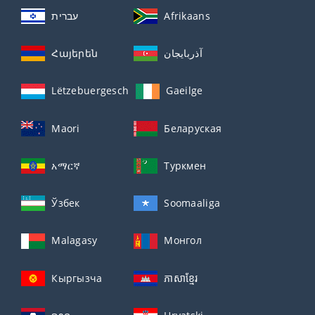
עברית
Afrikaans
Հայերեն
آذربايجان
Lëtzebuergesch
Gaeilge
Maori
Беларуская
አማርኛ
Туркмен
Ўзбек
Soomaaliga
Malagasy
Монгол
Кыргызча
ភាសាខ្មែរ