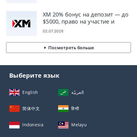
XM 20% бонус на депозит — до
$5000, право на участие и
условия
02.07.2026
Посмотреть больше
Выберите язык
English
العربيّة
简体中文
हिन्दी
Indonesia
Melayu