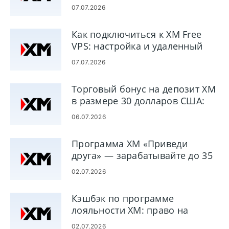
счетов
100 технических
поддержка
- Платформы:
07.07.2026
индикаторов,
клиентов.
Метатрейдер 4,
экономическую
- Богатые
Метатрейдер 5.
Как подключиться к XM Free
информацию и
образовательные
VPS: настройка и удаленный
ленту новостей
ресурсы
доступ
Dow Jones.
07.07.2026
- Предлагает
хорошо
Торговый бонус на депозит XM
продуманные
в размере 30 долларов США:
платформы
право на участие и способ
- Предоставляет
06.07.2026
получения
превосходные
исследовательские
Программа XM «Приведи
предложения
друга» — зарабатывайте до 35
долларов за друга
02.07.2026
Кэшбэк по программе
лояльности XM: право на
участие и правила выплат
02.07.2026