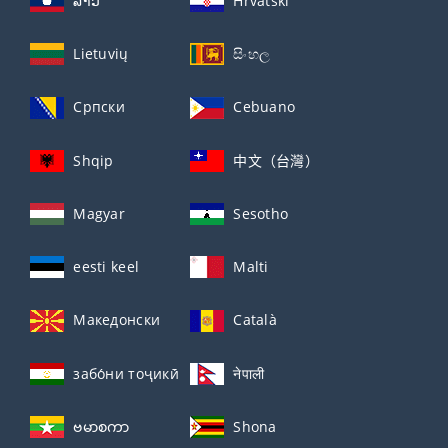
ລາວ
Hrvatski
Lietuvių
සිංහල
Српски
Cebuano
Shqip
中文（台灣）
Magyar
Sesotho
eesti keel
Malti
Македонски
Català
забо́ни тоҷикӣ́
नेपाली
ဗမာစကာ
Shona