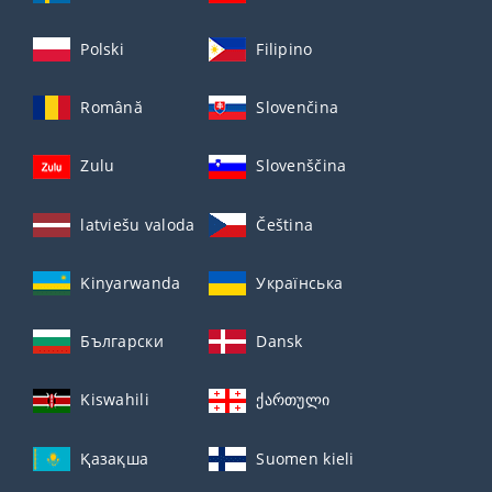
Polski
Filipino
Română
Slovenčina
Zulu
Slovenščina
latviešu valoda
Čeština
Kinyarwanda
Українська
Български
Dansk
Kiswahili
ქართული
Қазақша
Suomen kieli