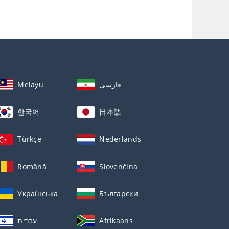
Melayu
فارسی
한국어
日本語
Türkçe
Nederlands
Română
Slovenčina
Українська
Български
עברית
Afrikaans