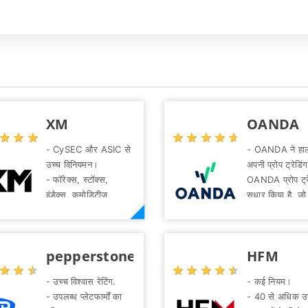
XM
OANDA
☆
★
☆
★
☆
★
☆
★
☆
★
☆
★
☆
★
☆
★
- CySEC और ASIC से
- OANDA ने हाल 
उच्च विनियमन।
अपनी प्रोप ट्रेडिंग
- फॉरेक्स, स्टॉक्स,
OANDA प्रोप ट्रे
इंडेक्स, कमोडिटीज,
सुधार किया है, ज
मेटल्स और एनर्जी में
व्यापारियों को 8
1,000+ ट्रेडेबल
हिस्सेदारी की पेश
एसेट्स।
करता है।
pepperstone
HFM
- कम सीएफडी
- OANDA ट्रेड 
☆
★
☆
★
☆
★
☆
★
☆
★
☆
★
☆
★
☆
★
- जमा और निकासी पर
प्लेटफ़ॉर्म 100+
- उच्च विश्वास रेटिंग.
- कई नियम।
शून्य शुल्क
संकेतक, एक आर्
- उपलब्ध प्लेटफार्मों का
- 40 से अधिक उद
- दैनिक इंटरैक्टिव लाइव
ओवरले और एक ड