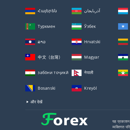
Հայերեն
آذربايجان
Туркмен
Ўзбек
ລາວ
Hrvatski
中文（台灣）
Magyar
забо́ни тоҷикӣ́
नेपाली
Bosanski
Kreyòl
और देखें
यह प्रकाशन 
व्यक्तिगत पर