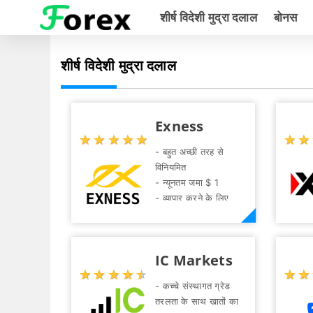
शीर्ष विदेशी मुद्रा दलाल
बोनस
शीर्ष विदेशी मुद्रा दलाल
Exness
☆
★
☆
★
☆
★
☆
★
☆
★
☆
★
☆
★
- बहुत अच्छी तरह से
विनियमित
- न्यूनतम जमा $ 1
- व्यापार करने के लिए
विदेशी मुद्रा जोड़े की
प्रभावशाली सीमा
- कमीशन-मुक्त व्यापार
IC Markets
उपलब्ध है
☆
★
☆
★
☆
★
☆
★
☆
★
☆
★
☆
★
- लचीला लाभ
- कच्चे संस्थागत ग्रेड
- कॉपी ट्रेडिंग सिस्टम
तरलता के साथ खातों का
- 20 भाषाओं में समर्थन