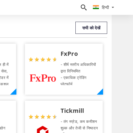
हिन्दी
हिन्दी
सभी को देखें
FxPro
☆
★
☆
★
☆
★
☆
★
☆
★
ही में
- शीर्ष स्तरीय अधिकारियों
 सेवा,
द्वारा विनियमित
डर में
- एकाधिक ट्रेडिंग
ो कुशल
प्लेटफॉर्म
0% लाभ
- प्रतिस्पर्धी प्रसार और
कश
मूल्य निर्धारण
- व्यापारिक उपकरणों की
Tickmill
वेब
विस्तृत श्रृंखला
☆
★
☆
★
☆
★
☆
★
☆
★
 तकनीकी
- कोई डीलिंग डेस्क
- तंग स्प्रेड, कम कमीशन
थिक
हस्तक्षेप नहीं
्योग
शुल्क और तेजी से निष्पादन
ॉव
- उत्कृष्ट 24/5 ग्राहक