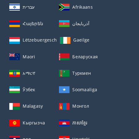
עברית
Afrikaans
Հայերեն
آذربايجان
Lëtzebuergesch
Gaeilge
Maori
Беларуская
አማርኛ
Туркмен
Ўзбек
Soomaaliga
Malagasy
Монгол
Кыргызча
ភាសាខ្មែរ