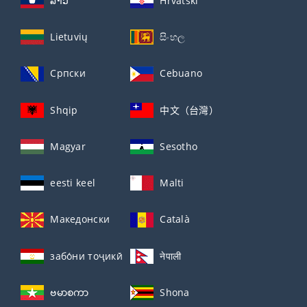
ລາວ
Hrvatski
Lietuvių
සිංහල
Српски
Cebuano
Shqip
中文（台灣）
Magyar
Sesotho
eesti keel
Malti
Македонски
Català
забо́ни тоҷикӣ́
नेपाली
ဗမာစကာ
Shona