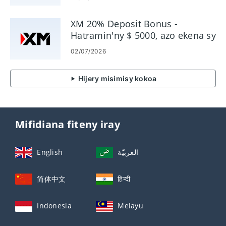
fandoavana
XM 20% Deposit Bonus -
Hatramin'ny $ 5000, azo ekena sy
fepetra
02/07/2026
Hijery misimisy kokoa
Mifidiana fiteny iray
English
العربيّة
简体中文
हिन्दी
Indonesia
Melayu