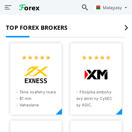
Malagasy
TOP FOREX BROKERS
☆
★
☆
★
☆
★
☆
★
☆
★
☆
★
☆
★
☆
★
☆
★
☆
★
- Tena voafehy tsara
- Fitsipika ambony
- $1 min
avy amin'ny CySEC
- Vahaolana
sy ASIC.
mahavariana amin'ny
- Fananana 1,000+
pairs Forex azo
azo amidy manerana
amidy
ny Forex, Saham-
- Azo atao ny varotra
bola, Indices, Entam-