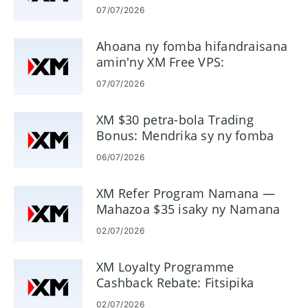
an'ny kaonty varotra
teknika 100+, overlay
- Fanabeazana
MetaTrader 4,
07/07/2026
ara-toekarena ary
manankarena
MetaTrader 5
fahana vaovao Dow
Ahoana ny fomba hifandraisana
Jones.
amin'ny XM Free VPS:
- Manolotra sehatra
Fametrahana sy fidirana lavitra
voalamina tsara
07/07/2026
- Manome tolotra
fikarohana ambony
XM $30 petra-bola Trading
Bonus: Mendrika sy ny fomba
fitakiana
06/07/2026
XM Refer Program Namana —
Mahazoa $35 isaky ny Namana
02/07/2026
XM Loyalty Programme
Cashback Rebate: Fitsipika
momba ny fahazoana sy
02/07/2026