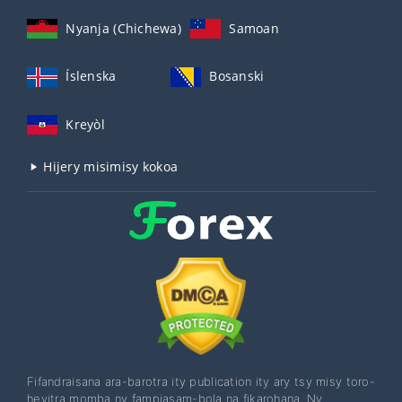
Nyanja (Chichewa)
Samoan
Íslenska
Bosanski
Kreyòl
Hijery misimisy kokoa
Fifandraisana ara-barotra ity publication ity ary tsy misy toro-
hevitra momba ny fampiasam-bola na fikarohana. Ny