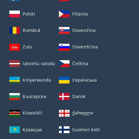
Polski
Filipino
Română
Slovenčina
Zulu
Slovenščina
latviešu valoda
Čeština
Kinyarwanda
Українська
Български
Dansk
Kiswahili
ქართული
Қазақша
Suomen kieli