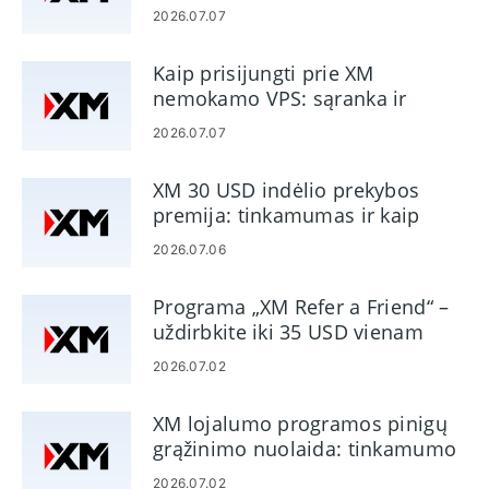
ir „Dow Jones“
- Turtingi švietimo
2026.07.07
naujienų kanalu.
ištekliai
- Siūlo gerai
Kaip prisijungti prie XM
suprojektuotas
nemokamo VPS: sąranka ir
platformas
nuotolinė prieiga
- Teikia aukščiausios
2026.07.07
kokybės tyrimų
pasiūlymus
XM 30 USD indėlio prekybos
premija: tinkamumas ir kaip
reikalauti
2026.07.06
Programa „XM Refer a Friend“ –
uždirbkite iki 35 USD vienam
draugui
2026.07.02
XM lojalumo programos pinigų
grąžinimo nuolaida: tinkamumo
ir išmokėjimo taisyklės
2026.07.02