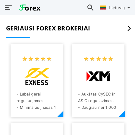
Lietuvių
GERIAUSI FOREX BROKERIAI
☆
★
☆
★
☆
★
☆
★
☆
★
☆
★
☆
★
☆
★
☆
★
☆
★
- Labai gerai
- Aukštas CySEC ir
reguliuojamas
ASIC reguliavimas.
- Minimalus įnašas 1
- Daugiau nei 1 000
USD
Forex, akcijų,
- Įspūdingas Forex
indeksų, prekių,
porų asortimentas,
metalų ir energijos
kuriuo galima
prekiaujamų aktyvų.