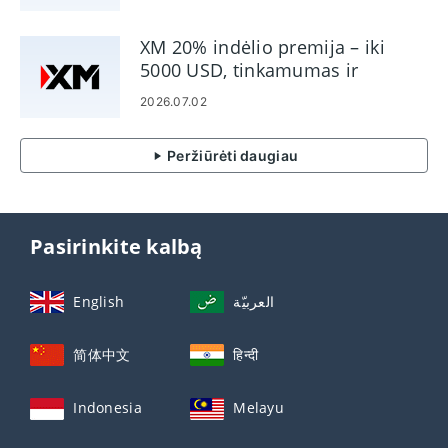
XM 20% indėlio premija – iki
5000 USD, tinkamumas ir
sąlygos
2026.07.02
Peržiūrėti daugiau
Pasirinkite kalbą
English
العربيّة
简体中文
हिन्दी
Indonesia
Melayu