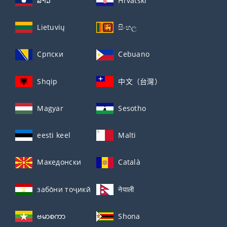
ລາວ
Hrvatski
Lietuvių
සිංහල
Српски
Cebuano
Shqip
中文（台灣）
Magyar
Sesotho
eesti keel
Malti
Македонски
Català
забо́ни тоҷикӣ́
नेपाली
ဗမာစကာ
Shona