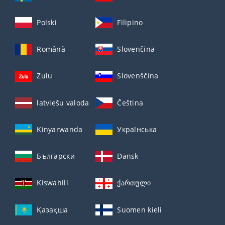
Polski
Filipino
Română
Slovenčina
Zulu
Slovenščina
latviešu valoda
Čeština
Kinyarwanda
Українська
Български
Dansk
Kiswahili
ქართული
Қазақша
Suomen kieli