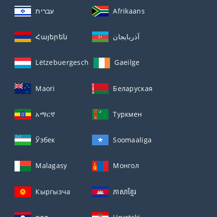
עברית
Afrikaans
Հայերեն
آذربايجان
Lëtzebuergesch
Gaeilge
Maori
Беларуская
አማርኛ
Туркмен
Ўзбек
Soomaaliga
Malagasy
Монгол
Кыргызча
ភាសាខ្មែរ