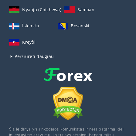
Nyanja (Chichewa)
Samoan
Íslenska
Bosanski
Kreyòl
Peržiūrėti daugiau
Šis leidinys yra rinkodaros komunikatas ir nėra patarimai dėl
investavimo ar tyrimų. Jo turinys atspindi bendrą mūsų