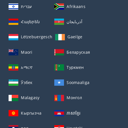
עברית
Afrikaans
Հայերեն
آذربايجان
Lëtzebuergesch
Gaeilge
Maori
Беларуская
አማርኛ
Туркмен
Ўзбек
Soomaaliga
Malagasy
Монгол
Кыргызча
ភាសាខ្មែរ