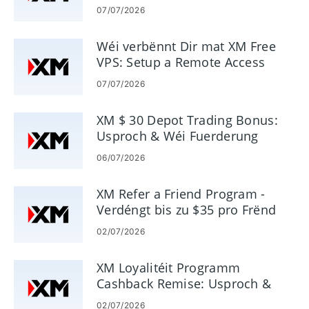
Iwwerlager an
MetaTrader 4,
07/07/2026
engem Dow Jones
MetaTrader 5
News Feed
Wéi verbënnt Dir mat XM Free
- Bitt gutt entworf
VPS: Setup a Remote Access
Plattformen
- Bitt super
07/07/2026
Fuerschungsoffer
XM $ 30 Depot Trading Bonus:
Usproch & Wéi Fuerderung
06/07/2026
XM Refer a Friend Program -
Verdéngt bis zu $35 pro Frënd
02/07/2026
XM Loyalitéit Programm
Cashback Remise: Usproch &
Bezuelen Regelen
02/07/2026