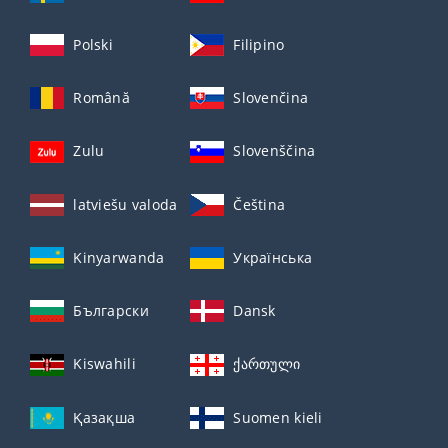
Polski
Filipino
Română
Slovenčina
Zulu
Slovenščina
latviešu valoda
Čeština
Kinyarwanda
Українська
Български
Dansk
Kiswahili
ქართული
Қазақша
Suomen kieli