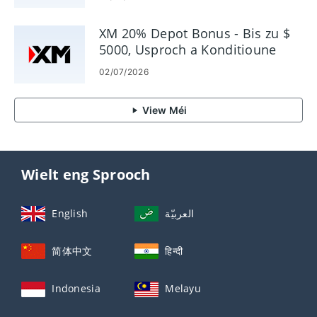
XM 20% Depot Bonus - Bis zu $ ​​
5000, Usproch a Konditioune
02/07/2026
View Méi
Wielt eng Sprooch
English
العربيّة
简体中文
हिन्दी
Indonesia
Melayu