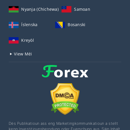
Nyanja (Chichewa)
Samoan
Íslenska
Bosanski
Kreyòl
View Méi
Dës Publikatioun ass eng Marketingkommunikatioun a stellt
keng Investitiounsberodung oder Fuerschung aus. Säin Inhalt