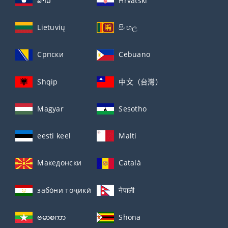
ລາວ
Hrvatski
Lietuvių
සිංහල
Српски
Cebuano
Shqip
中文（台灣）
Magyar
Sesotho
eesti keel
Malti
Македонски
Català
забо́ни тоҷикӣ́
नेपाली
ဗမာစကာ
Shona