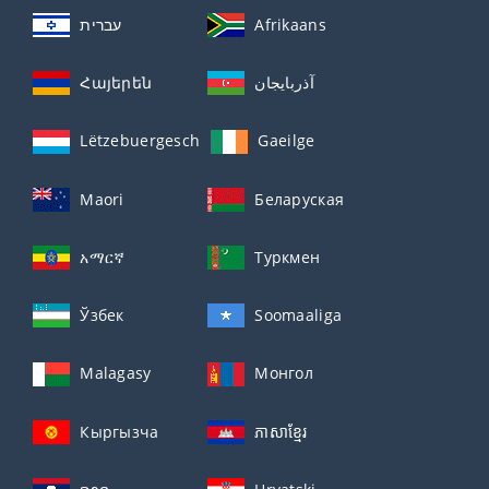
עברית
Afrikaans
Հայերեն
آذربايجان
Lëtzebuergesch
Gaeilge
Maori
Беларуская
አማርኛ
Туркмен
Ўзбек
Soomaaliga
Malagasy
Монгол
Кыргызча
ភាសាខ្មែរ