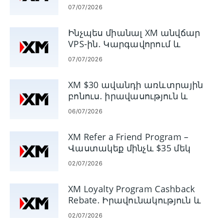
հաշիվների համար
առևտրականներին՝
գրասեղանի
190 երկրներից
07/07/2026
100+
միջամտության
- Անվճար VPS
տեխնիկական
- Գերազանց 24/5
ծառայություններ
Ինչպես միանալ XM անվճար
ցուցանիշներով,
հաճախորդների
- Պլատֆորմներ՝
VPS-ին. Կարգավորում և
տնտեսական
աջակցություն
MetaTrader 4,
հեռակառավարում
ծածկույթով և Dow
- Կրթական
MetaTrader 5
07/07/2026
Jones-ի
հարուստ
նորությունների
ռեսուրսներ
XM $30 ավանդի առևտրային
հոսքով:
բոնուս. իրավասություն և
- Առաջարկում է
ինչպես պահանջել
լավ մշակված
06/07/2026
հարթակներ
- Ապահովում է
XM Refer a Friend Program –
բարձրակարգ
Վաստակեք մինչև $35 մեկ
հետազոտական ​​
ընկերոջ համար
02/07/2026
առաջարկներ
XM Loyalty Program Cashback
Rebate. Իրավունակություն և
վճարման կանոններ
02/07/2026