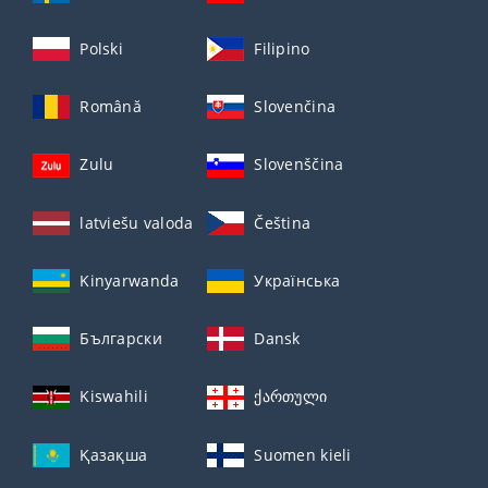
Polski
Filipino
Română
Slovenčina
Zulu
Slovenščina
latviešu valoda
Čeština
Kinyarwanda
Українська
Български
Dansk
Kiswahili
ქართული
Қазақша
Suomen kieli