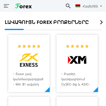
Հայերեն
ԼԱՎԱԳՈՒՅՆ FOREX ԲՐՈՔԵՐՆԵՐԸ
☆
★
☆
★
☆
★
☆
★
☆
★
☆
★
☆
★
☆
★
☆
★
☆
★
- Շատ լավ
- Բարձր
կանոնակարգված
կարգավորում
- Min $1 ավանդ
CySEC-ից և ASIC-
- Forex զույգերի
ից:
տպավորիչ
- 1000+ վաճառվող
տեսականին
ակտիվներ Forex-ի,
առևտրի համար
բաժնետոմսերի,