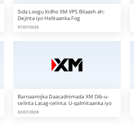
MetaTrader 5
- Taageerada
Sida Loogu Xidho XM VPS Bilaash ah:
Ganacsiga Nu
Dejinta iyo Helitaanka Fog
- 24/5 taagee
go'ay in ka b
07/07/2026
27 luqadood
Barnaamijka Daacadnimada XM Dib-u-
celinta Lacag-celinta: U-qalmitaanka iyo
Xeerarka Lacag-bixinta
02/07/2026