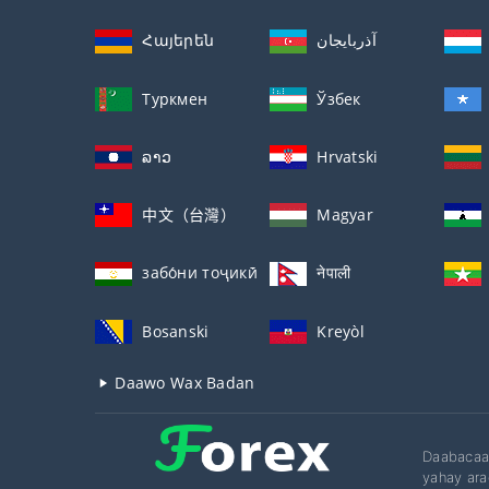
Հայերեն
آذربايجان
Туркмен
Ўзбек
ລາວ
Hrvatski
中文（台灣）
Magyar
забо́ни тоҷикӣ́
नेपाली
Bosanski
Kreyòl
Daawo Wax Badan
Daabacaad
yahay ara