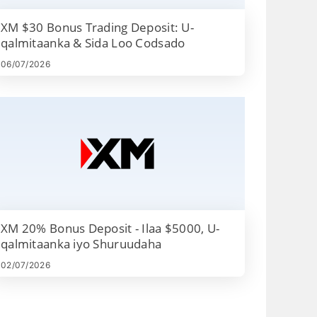
- Qalabka
XM $30 Bonus Trading Deposit: U-
qulka
QuickDeal
qalmitaanka & Sida Loo Codsado
ro u
- FxWire Pro
adan
Newsfeed
06/07/2026
- Webinars
- Xisaabaadka
Islaamka
- Taageerada
macaamiisha 24-
saac
XM 20% Bonus Deposit - Ilaa $5000, U-
qalmitaanka iyo Shuruudaha
02/07/2026