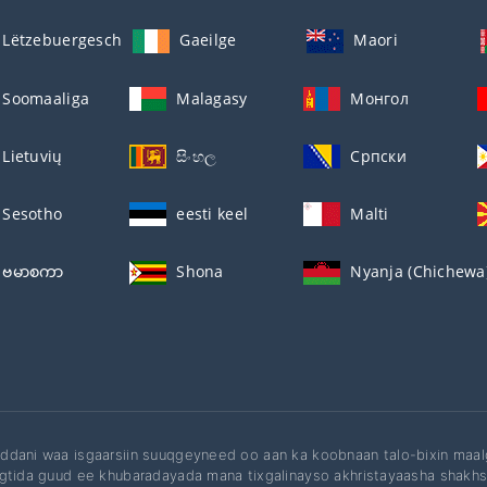
Lëtzebuergesch
Gaeilge
Maori
Soomaaliga
Malagasy
Монгол
Lietuvių
සිංහල
Српски
Sesotho
eesti keel
Malti
ဗမာစကာ
Shona
Nyanja (Chichewa
dani waa isgaarsiin suuqgeyneed oo aan ka koobnaan talo-bixin maal
gtida guud ee khubaradayada mana tixgalinayso akhristayaasha shakh