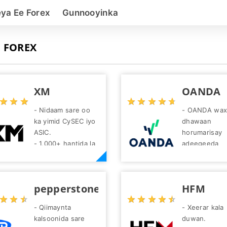
eya Ee Forex
Gunnooyinka
 FOREX
XM
OANDA
☆
★
☆
★
☆
★
☆
★
☆
★
☆
★
☆
★
☆
★
- Nidaam sare oo
- OANDA wax
ka yimid CySEC iyo
dhawaan
ASIC.
horumarisay
- 1,000+ hantida la
adeegeeda
baayacmushtarka
ganacsiga iib
ah ee sarifka
OANDA Prop
calamiga ah,
Trader, iyado
pepperstone
HFM
kaydka,
siisay 80% sa
☆
★
☆
★
☆
★
☆
★
☆
★
☆
★
☆
★
☆
★
tusmooyinka,
faa'iido
- Qiimaynta
- Xeerar kala
badeecadaha,
ganacsatada
kalsoonida sare
duwan.
biraha iyo tamarta
xirfadlayaash