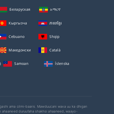
Беларуская
አማርኛ
Кыргызча
ភាសាខ្មែរ
Cebuano
Shqip
Македонски
Català
)
Samoan
Íslenska
gashi ama cilmi-baaris. Mawduucani waxa uu ka dhigan
si ahaaneed duruufaha shakhsi ahaaneed, waayo-