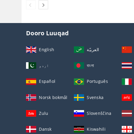
Dooro Luuqad
English
العربيّة
اردو
বাংলা
Español
Português
Norsk bokmål
Svenska
Zulu
Slovenščina
Dansk
Kiswahili