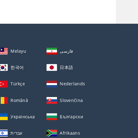
Melayu
فارسی
한국어
日本語
Türkçe
Nederlands
Română
Slovenčina
Українська
Български
עברית
Afrikaans