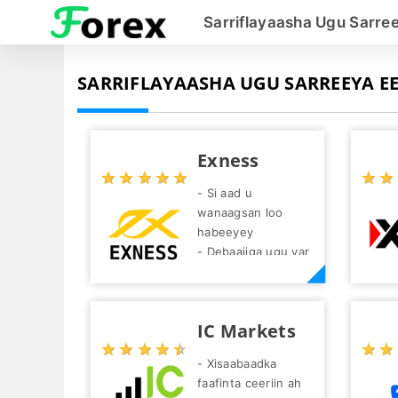
Sarriflayaasha Ugu Sarre
SARRIFLAYAASHA UGU SARREEYA EE
Exness
☆
★
☆
★
☆
★
☆
★
☆
★
☆
★
☆
★
- Si aad u
wanaagsan loo
habeeyey
- Debaajiga ugu yar
$1
- Kala
duwanaansho cajiib
IC Markets
ah oo lammaane
☆
★
☆
★
☆
★
☆
★
☆
★
☆
★
☆
★
Forex ah oo lagu
- Xisaabaadka
kala iibsanayo
faafinta ceeriin ah
- Ganacsi bilaash