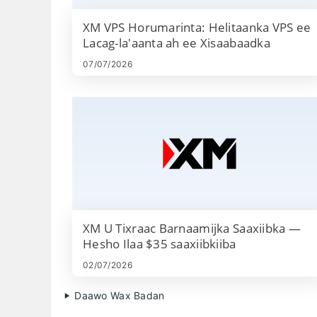
- Madal ganacsi oo
XM VPS Horumarinta: Helitaanka VPS ee
forex ah oo
Lacag-la'aanta ah ee Xisaabaadka
ballaaran oo ku
Ganacsiga
habboon noocyada
07/07/2026
kala duwan ee
dookhyada
ganacsatada
- Taageerada
Ganacsiga
Bulshada
(MyFXbook
AutoTrade,
ZuluTrade), API
Trading iyo
XM U Tixraac Barnaamijka Saaxiibka —
xisaabaadka MAM /
Hesho Ilaa $35 saaxiibkiiba
PAMM.
02/07/2026
Daawo Wax Badan