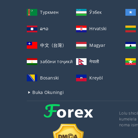
Туркмен
Ўзбек
ລາວ
Hrvatski
中文（台灣）
Magyar
забо́ни тоҷикӣ́
नेपाली
Bosanski
Kreyòl
Buka Okuningi
Lolu shic
kumelela 
noma isim