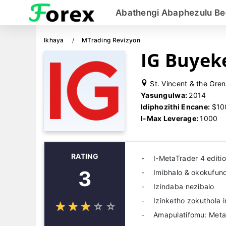
Abathengi Abaphezulu Be
Ikhaya
MTrading Revizyon
IG Buyek
St. Vincent & the Gre
Yasungulwa:
2014
Idiphozithi Encane:
$10
I-Max Leverage:
1000
RATING
I-MetaTrader 4 editi
3
Imibhalo & okokufun
Izindaba nezibalo
Izinketho zokuthola
☆
★
☆
★
☆
★
☆
★
☆
★
Amapulatifomu: Meta