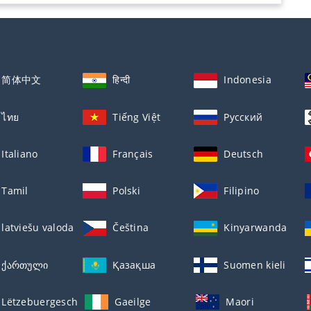
简体中文
हिन्दी
Indonesia
ไทย
Tiếng Việt
Русский
Italiano
Français
Deutsch
Tamil
Polski
Filipino
latviešu valoda
Čeština
Kinyarwanda
ქართული
Қазақша
Suomen kieli
Lëtzebuergesch
Gaeilge
Maori