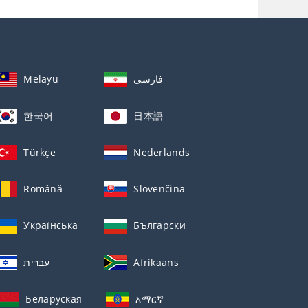
Melayu
فارسی
한국어
日本語
Türkçe
Nederlands
Română
Slovenčina
Українська
Български
עברית
Afrikaans
Беларуская
አማርኛ