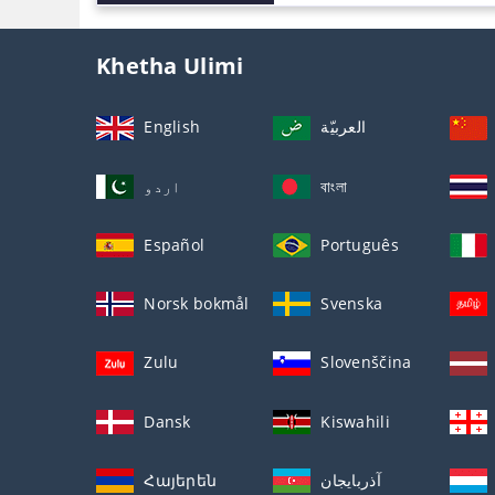
Khetha Ulimi
English
العربيّة
اردو
বাংলা
Español
Português
Norsk bokmål
Svenska
Zulu
Slovenščina
Dansk
Kiswahili
Հայերեն
آذربايجان