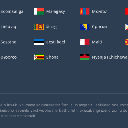
Soomaaliga
Malagasy
Монгол
Lietuvių
සිංහල
Српски
Sesotho
eesti keel
Malti
ဗမာစကာ
Shona
Nyanja (Chichewa
ilelo luwukuxhumana kokumaketha futhi aluhlanganisi iseluleko soku
imibono evamile yochwepheshe bethu futhi akucabangi izimo zomuntu s
o samanje sezimali.