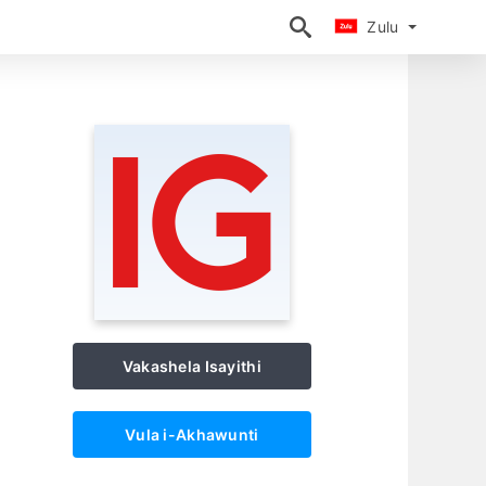
Zulu
Zulu
Vakashela Isayithi
Vula i-Akhawunti