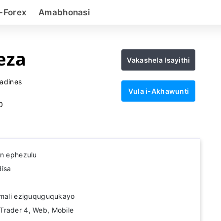
-Forex
Amabhonasi
eza
Vakashela Isayithi
nadines
Vula i-Akhawunti
0
on ephezulu
disa
 imali eziguquguqukayo
Trader 4, Web, Mobile