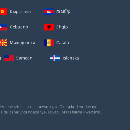
Кыргызча
ភាសាខ្មែរ
Cebuano
Shqip
Македонски
Català
)
Samoan
Íslenska
tshalwa kwezimali noma ucwaningo. Okuqukethwe kwayo
iqu zabafundi ngabanye, ulwazi lokutshalwa kwezimali,