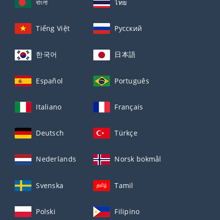
বাংলা
ไทย
Tiếng Việt
Русский
한국어
日本語
Español
Português
Italiano
Français
Deutsch
Türkçe
Nederlands
Norsk bokmål
Svenska
Tamil
Polski
Filipino