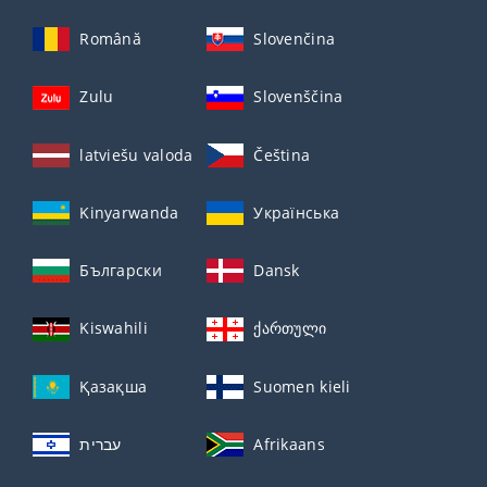
Română
Slovenčina
Zulu
Slovenščina
latviešu valoda
Čeština
Kinyarwanda
Українська
Български
Dansk
Kiswahili
ქართული
Қазақша
Suomen kieli
עברית
Afrikaans