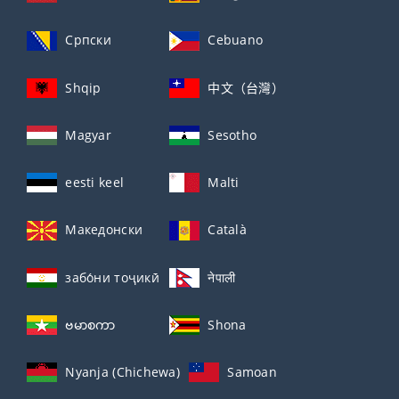
Српски
Cebuano
Shqip
中文（台灣）
Magyar
Sesotho
eesti keel
Malti
Македонски
Català
забо́ни тоҷикӣ́
नेपाली
ဗမာစကာ
Shona
Nyanja (Chichewa)
Samoan