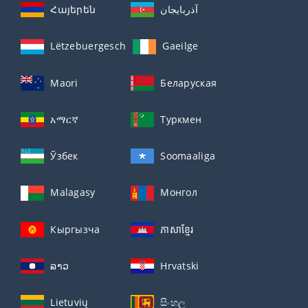
Հայերեն
آذربايجان
Lëtzebuergesch
Gaeilge
Maori
Беларуская
አማርኛ
Туркмен
Ўзбек
Soomaaliga
Malagasy
Монгол
Кыргызча
ភាសាខ្មែរ
ລາວ
Hrvatski
Lietuvių
සිංහල