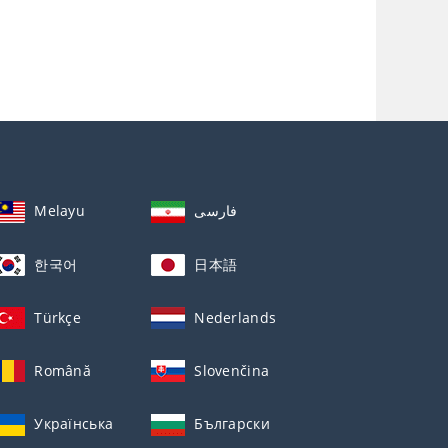
Melayu
فارسی
한국어
日本語
Türkçe
Nederlands
Română
Slovenčina
Українська
Български