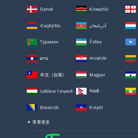
Dansk
Kiswahili
Հայերեն
آذربايجان
Туркмен
Ўзбек
ລາວ
Hrvatski
中文（台灣）
Magyar
забо́ни тоҷикӣ́
नेपाली
Bosanski
Kreyòl
查看更多