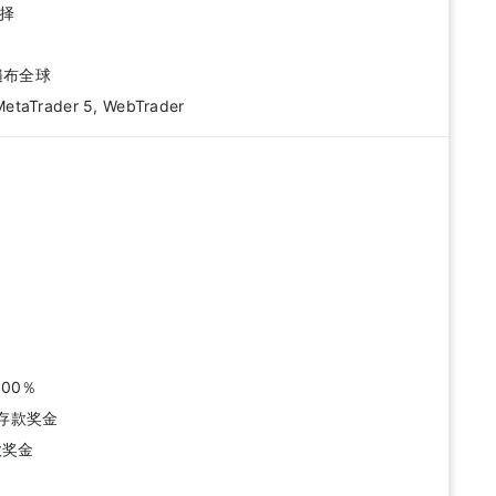
选择
遍布全球
etaTrader 5, WebTrader
300％
无存款奖金
存款奖金