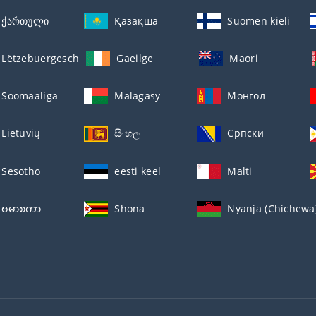
ქართული
Қазақша
Suomen kieli
Lëtzebuergesch
Gaeilge
Maori
Soomaaliga
Malagasy
Монгол
Lietuvių
සිංහල
Српски
Sesotho
eesti keel
Malti
ဗမာစကာ
Shona
Nyanja (Chichewa