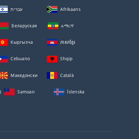
עברית
Afrikaans
Беларуская
አማርኛ
Кыргызча
ភាសាខ្មែរ
Cebuano
Shqip
Македонски
Català
)
Samoan
Íslenska