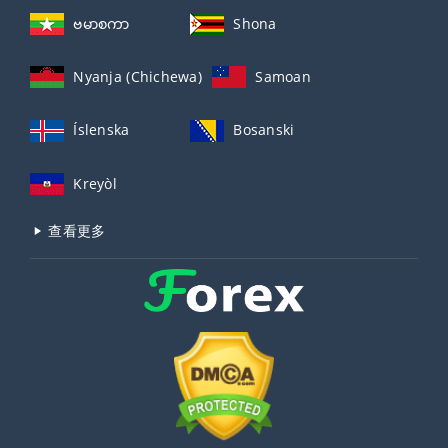
ဗမာစကာ
Shona
Nyanja (Chichewa)
Samoan
Íslenska
Bosanski
Kreyòl
查看更多