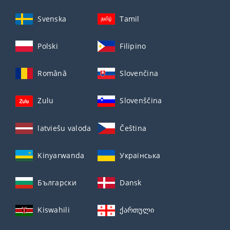
Svenska
Tamil
Polski
Filipino
Română
Slovenčina
Zulu
Slovenščina
latviešu valoda
Čeština
Kinyarwanda
Українська
Български
Dansk
Kiswahili
ქართული