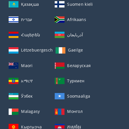
Қазақша
Suomen kieli
עברית
Afrikaans
Հայերեն
آذربايجان
Lëtzebuergesch
Gaeilge
Maori
Беларуская
አማርኛ
Туркмен
Ўзбек
Soomaaliga
Malagasy
Монгол
Кыргызча
ភាសាខ្មែរ