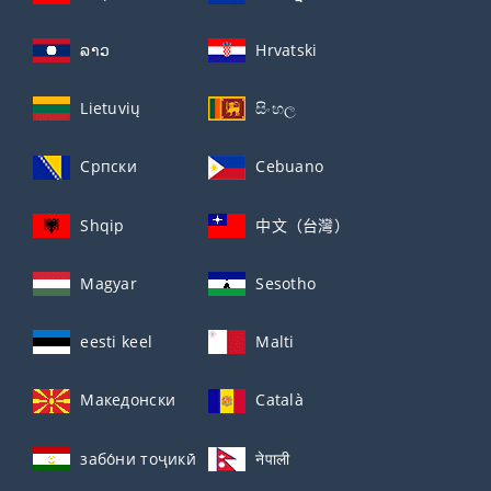
ລາວ
Hrvatski
Lietuvių
සිංහල
Српски
Cebuano
Shqip
中文（台灣）
Magyar
Sesotho
eesti keel
Malti
Македонски
Català
забо́ни тоҷикӣ́
नेपाली