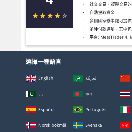
社交交易 - 複製交易
自動提取資金
☆
★
☆
★
☆
★
☆
★
☆
★
多個國家辦事處可提供
多種付款選項，其中包括
平台: MetaTrader 4, 
選擇一種語言
English
العربيّة
اردو
বাংলা
Español
Português
Norsk bokmål
Svenska