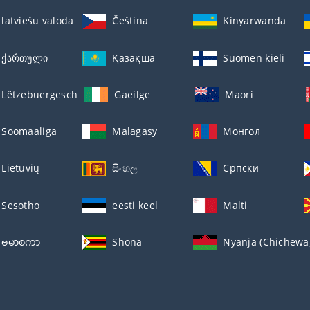
latviešu valoda
Čeština
Kinyarwanda
ქართული
Қазақша
Suomen kieli
Lëtzebuergesch
Gaeilge
Maori
Soomaaliga
Malagasy
Монгол
Lietuvių
සිංහල
Српски
Sesotho
eesti keel
Malti
ဗမာစကာ
Shona
Nyanja (Chichewa