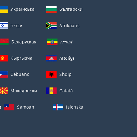
Українська
Български
עברית
Afrikaans
Беларуская
አማርኛ
Кыргызча
ភាសាខ្មែរ
Cebuano
Shqip
Македонски
Català
)
Samoan
Íslenska