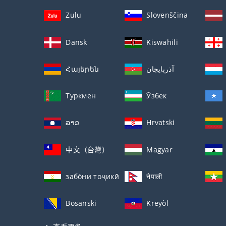
Zulu
Slovenščina
Dansk
Kiswahili
Հայերեն
آذربايجان
Туркмен
Ўзбек
ລາວ
Hrvatski
中文（台灣）
Magyar
забо́ни тоҷикӣ́
नेपाली
Bosanski
Kreyòl