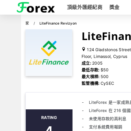
頂級外匯經紀商
獎金
家
LiteFinance Revizyon
LiteFina
124 Gladstonos Street
Floor, Limassol, Cyprus
成立:
2005
最低存款:
$50
最大槓桿:
500
監管機構:
CySEC
LiteForex 是一
LiteForex 在 216
RATING
未使用存款的高利息
4
支付系統費用報銷