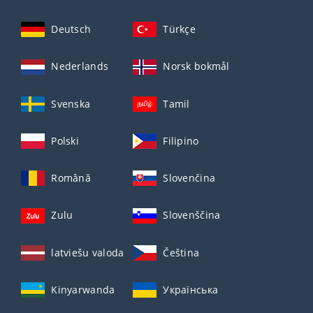
Deutsch
Türkçe
Nederlands
Norsk bokmål
Svenska
Tamil
Polski
Filipino
Română
Slovenčina
Zulu
Slovenščina
latviešu valoda
Čeština
Kinyarwanda
Українська