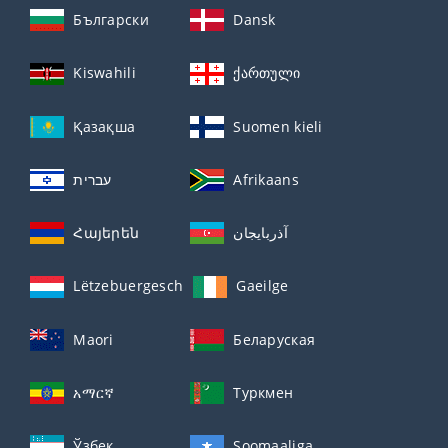
Български
Dansk
Kiswahili
ქართული
Қазақша
Suomen kieli
עברית
Afrikaans
Հայերեն
آذربايجان
Lëtzebuergesch
Gaeilge
Maori
Беларуская
አማርኛ
Туркмен
Ўзбек
Soomaaliga