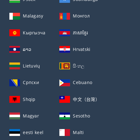
Malagasy
Монгол
Кыргызча
ភាសាខ្មែរ
ລາວ
Hrvatski
Lietuvių
සිංහල
Српски
Cebuano
Shqip
中文（台灣）
Magyar
Sesotho
eesti keel
Malti