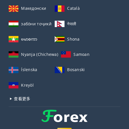
Македонски
Català
забо́ни тоҷикӣ́
नेपाली
ဗမာစကာ
Shona
Nyanja (Chichewa)
Samoan
Íslenska
Bosanski
Kreyòl
查看更多