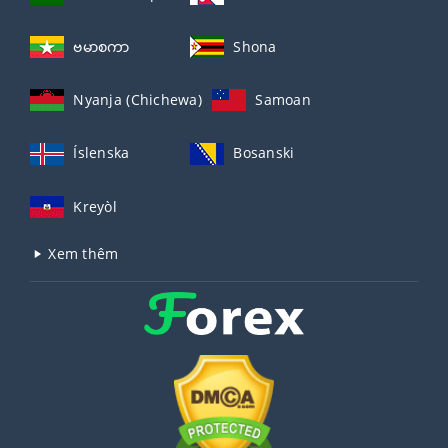
ဗမာစကာ
Shona
Nyanja (Chichewa)
Samoan
Íslenska
Bosanski
Kreyòl
Xem thêm