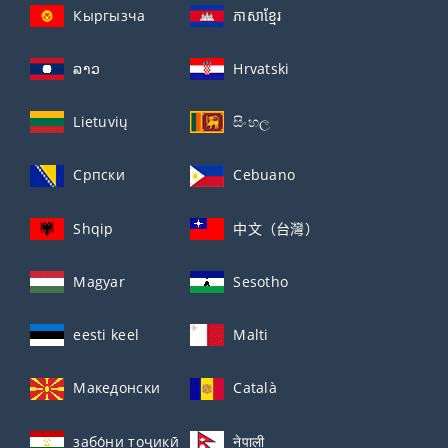
Кыргызча
ភាសាខ្មែរ
ລາວ
Hrvatski
Lietuvių
සිංහල
Српски
Cebuano
Shqip
中文（台灣）
Magyar
Sesotho
eesti keel
Malti
Македонски
Català
забо́ни тоҷикӣ́
नेपाली