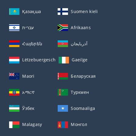
Қазақша
Suomen kieli
עברית
Afrikaans
Հայերեն
آذربايجان
Lëtzebuergesch
Gaeilge
Maori
Беларуская
አማርኛ
Туркмен
Ўзбек
Soomaaliga
Malagasy
Монгол