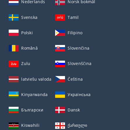
Nederlands
Norsk bokmål
Svenska
Tamil
Polski
Filipino
Română
Slovenčina
Zulu
Slovenščina
latviešu valoda
Čeština
Kinyarwanda
Українська
Български
Dansk
Kiswahili
ქართული