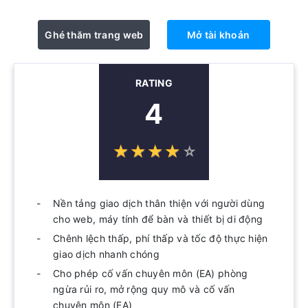
Ghé thăm trang web
Mở tài khoản
RATING
4
☆
★
☆
★
☆
★
☆
★
☆
★
Nền tảng giao dịch thân thiện với người dùng
cho web, máy tính để bàn và thiết bị di động
Chênh lệch thấp, phí thấp và tốc độ thực hiện
giao dịch nhanh chóng
Cho phép cố vấn chuyên môn (EA) phòng
ngừa rủi ro, mở rộng quy mô và cố vấn
chuyên môn (EA)