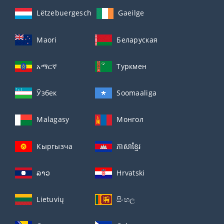
Lëtzebuergesch
Gaeilge
Maori
Беларуская
አማርኛ
Туркмен
Ўзбек
Soomaaliga
Malagasy
Монгол
Кыргызча
ភាសាខ្មែរ
ລາວ
Hrvatski
Lietuvių
සිංහල