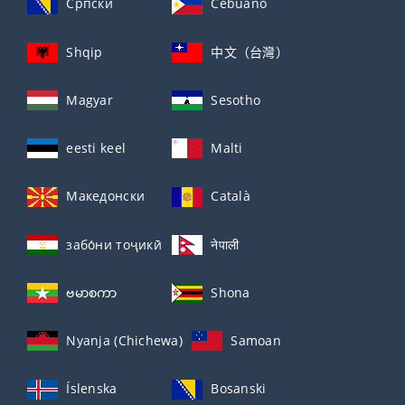
Српски
Cebuano
Shqip
中文（台灣）
Magyar
Sesotho
eesti keel
Malti
Македонски
Català
забо́ни тоҷикӣ́
नेपाली
ဗမာစကာ
Shona
Nyanja (Chichewa)
Samoan
Íslenska
Bosanski