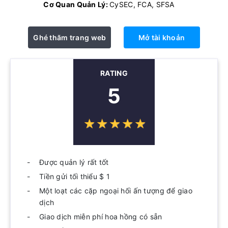
Cơ Quan Quản Lý:
CySEC, FCA, SFSA
Ghé thăm trang web
Mở tài khoản
RATING
5
☆
★
☆
★
☆
★
☆
★
☆
★
Được quản lý rất tốt
Tiền gửi tối thiểu $ 1
Một loạt các cặp ngoại hối ấn tượng để giao
dịch
Giao dịch miễn phí hoa hồng có sẵn