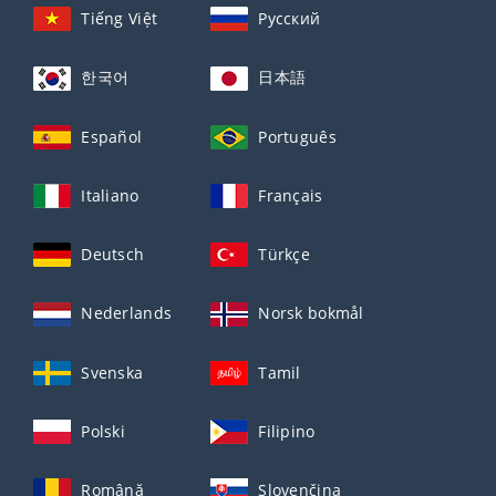
Tiếng Việt
Русский
한국어
日本語
Español
Português
Italiano
Français
Deutsch
Türkçe
Nederlands
Norsk bokmål
Svenska
Tamil
Polski
Filipino
Română
Slovenčina