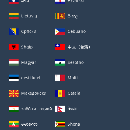
ລາວ
Hrvatski
Lietuvių
සිංහල
Српски
Cebuano
Shqip
中文（台灣）
Magyar
Sesotho
eesti keel
Malti
Македонски
Català
забо́ни тоҷикӣ́
नेपाली
ဗမာစကာ
Shona