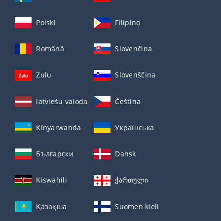
Polski
Filipino
Română
Slovenčina
Zulu
Slovenščina
latviešu valoda
Čeština
Kinyarwanda
Українська
Български
Dansk
Kiswahili
ქართული
Қазақша
Suomen kieli