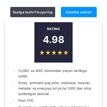
Saytga tashrif buyuring
Hisobni ochish
RATING
4.98
☆
★
☆
★
☆
★
☆
★
☆
★
CySEC va ASIC tomonidan yuqori tartibga
solish.
Forex, qimmatli qog'ozlar, indekslar, tovarlar,
metallar va energiya bo'yicha 1000 dan ortiq
sotiladigan aktivlar.
Past CFD