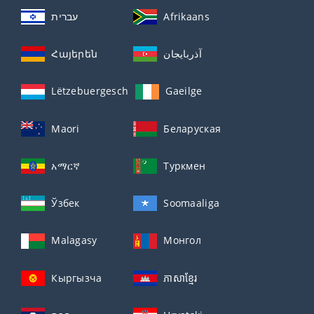
עברית
Afrikaans
Հայերեն
آذربايجان
Lëtzebuergesch
Gaeilge
Maori
Беларуская
አማርኛ
Туркмен
Ўзбек
Soomaaliga
Malagasy
Монгол
Кыргызча
ភាសាខ្មែរ