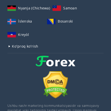
Nyanja (Chichewa)
Samoan
Íslenska
Bosanski
Kreyòl
Koʻproq koʻrish
Ushbu nashr marketing kommunikatsiyasidir va sarmoyaviy
maslahat yoki tadqiqotni tashkil etmaydi. Uning mazmuni