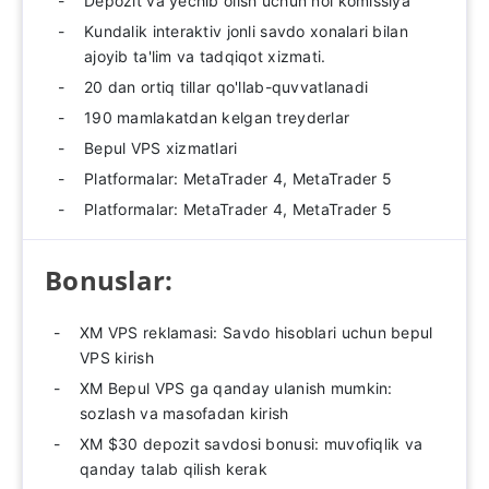
Depozit va yechib olish uchun nol komissiya
Kundalik interaktiv jonli savdo xonalari bilan
ajoyib ta'lim va tadqiqot xizmati.
20 dan ortiq tillar qo'llab-quvvatlanadi
190 mamlakatdan kelgan treyderlar
Bepul VPS xizmatlari
Platformalar: MetaTrader 4, MetaTrader 5
Platformalar: MetaTrader 4, MetaTrader 5
Bonuslar:
XM VPS reklamasi: Savdo hisoblari uchun bepul
VPS kirish
XM Bepul VPS ga qanday ulanish mumkin:
sozlash va masofadan kirish
XM $30 depozit savdosi bonusi: muvofiqlik va
qanday talab qilish kerak