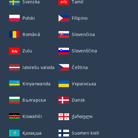
Svenska
Tamil
Polski
Filipino
Română
Slovenčina
Zulu
Slovenščina
latviešu valoda
Čeština
Kinyarwanda
Українська
Български
Dansk
Kiswahili
ქართული
Қазақша
Suomen kieli