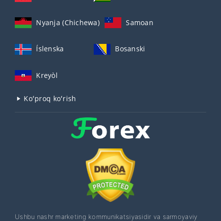
Nyanja (Chichewa)
Samoan
Íslenska
Bosanski
Kreyòl
Koʻproq koʻrish
Ushbu nashr marketing kommunikatsiyasidir va sarmoyaviy