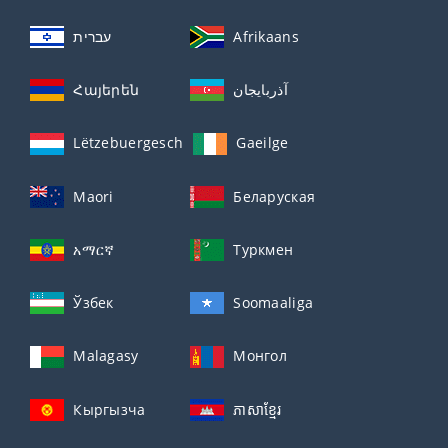
עברית
Afrikaans
Հայերեն
آذربايجان
Lëtzebuergesch
Gaeilge
Maori
Беларуская
አማርኛ
Туркмен
Ўзбек
Soomaaliga
Malagasy
Монгол
Кыргызча
ភាសាខ្មែរ