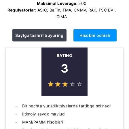
Maksimal Leverage:
500
Regulyatorlar:
ASIC, BaFin, FMA, CNMV, RAK, FSC BVI,
CIMA
Saytga tashrif buyuring
Hisobni ochish
RATING
3
☆
★
☆
★
☆
★
☆
★
☆
★
Bir nechta yurisdiktsiyalarda tartibga solinadi
Ijtimoiy savdo mavjud
MAM/PAMM hisoblari