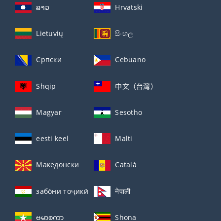
ລາວ
Hrvatski
Lietuvių
සිංහල
Српски
Cebuano
Shqip
中文（台灣）
Magyar
Sesotho
eesti keel
Malti
Македонски
Català
забо́ни тоҷикӣ́
नेपाली
ဗမာစကာ
Shona