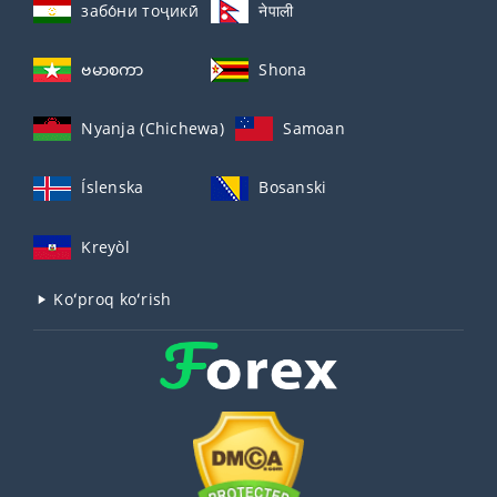
забо́ни тоҷикӣ́
नेपाली
ဗမာစကာ
Shona
Nyanja (Chichewa)
Samoan
Íslenska
Bosanski
Kreyòl
Koʻproq koʻrish