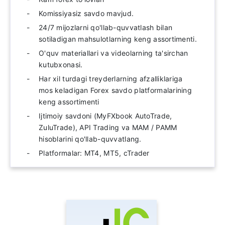
Komissiyasiz savdo mavjud.
24/7 mijozlarni qo'llab-quvvatlash bilan
sotiladigan mahsulotlarning keng assortimenti.
O'quv materiallari va videolarning ta'sirchan
kutubxonasi.
Har xil turdagi treyderlarning afzalliklariga
mos keladigan Forex savdo platformalarining
keng assortimenti
Ijtimoiy savdoni (MyFXbook AutoTrade,
ZuluTrade), API Trading va MAM / PAMM
hisoblarini qo'llab-quvvatlang.
Platformalar: MT4, MT5, cTrader