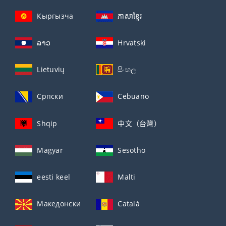
Кыргызча
ភាសាខ្មែរ
ລາວ
Hrvatski
Lietuvių
සිංහල
Српски
Cebuano
Shqip
中文（台灣）
Magyar
Sesotho
eesti keel
Malti
Македонски
Català