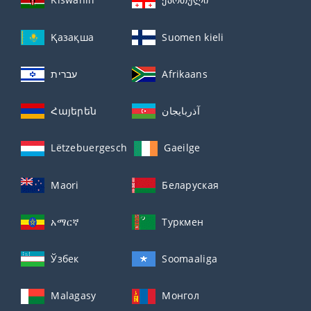
Қазақша
Suomen kieli
עברית
Afrikaans
Հայերեն
آذربايجان
Lëtzebuergesch
Gaeilge
Maori
Беларуская
አማርኛ
Туркмен
Ўзбек
Soomaaliga
Malagasy
Монгол