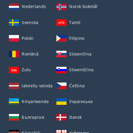
Nederlands
Norsk bokmål
Svenska
Tamil
Polski
Filipino
Română
Slovenčina
Zulu
Slovenščina
latviešu valoda
Čeština
Kinyarwanda
Українська
Български
Dansk
Kiswahili
ქართული