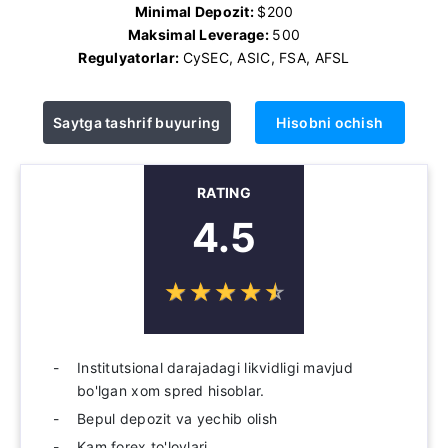
Minimal Depozit:
$200
Maksimal Leverage:
500
Regulyatorlar:
CySEC, ASIC, FSA, AFSL
Saytga tashrif buyuring
Hisobni ochish
RATING
4.5
☆
★
☆
★
☆
★
☆
★
☆
★
Institutsional darajadagi likvidligi mavjud
bo'lgan xom spred hisoblar.
Bepul depozit va yechib olish
Kam forex to'lovlari