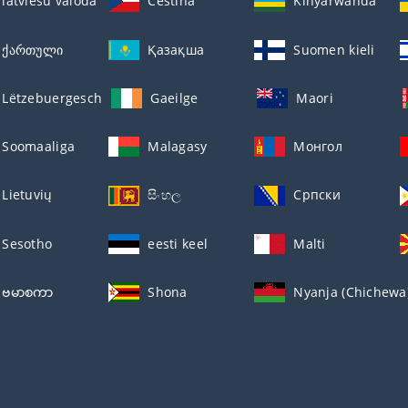
latviešu valoda
Čeština
Kinyarwanda
ქართული
Қазақша
Suomen kieli
Lëtzebuergesch
Gaeilge
Maori
Soomaaliga
Malagasy
Монгол
Lietuvių
සිංහල
Српски
Sesotho
eesti keel
Malti
ဗမာစကာ
Shona
Nyanja (Chichewa