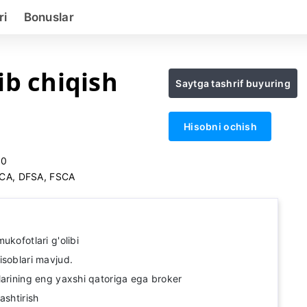
ri
Bonuslar
ib chiqish
Saytga tashrif buyuring
Hisobni ochish
00
CA, DFSA, FSCA
ukofotlari g'olibi
isoblari mavjud.
larining eng yaxshi qatoriga ega broker
ashtirish