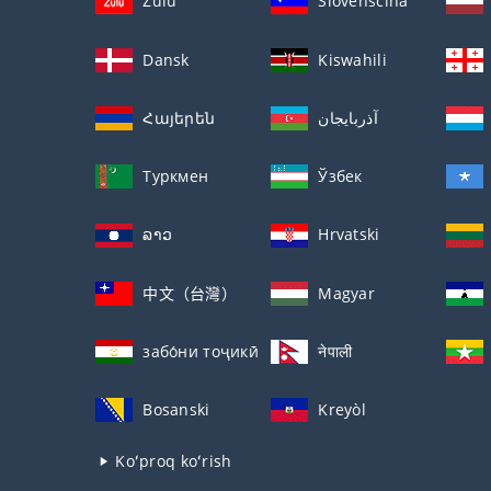
Zulu
Slovenščina
Dansk
Kiswahili
Հայերեն
آذربايجان
Туркмен
Ўзбек
ລາວ
Hrvatski
中文（台灣）
Magyar
забо́ни тоҷикӣ́
नेपाली
Bosanski
Kreyòl
Koʻproq koʻrish