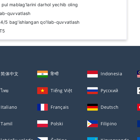
pul mablag'larini darhol yechib oling
lab-quvvatlash
 24/5 bag'ishlangan qo'llab-quvvatlash
MT5
简体中文
हिन्दी
Indonesia
ไทย
Tiếng Việt
Русский
Italiano
Français
Deutsch
Tamil
Polski
Filipino