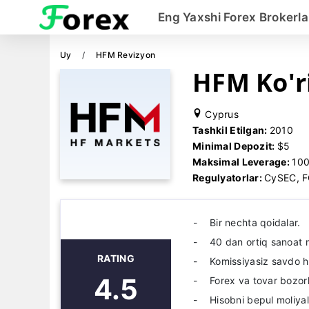
Eng Yaxshi Forex Brokerla
Uy
HFM Revizyon
HFM Ko'r
Cyprus
Tashkil Etilgan:
2010
Minimal Depozit:
$5
Maksimal Leverage:
10
Regulyatorlar:
CySEC, F
Bir nechta qoidalar.
40 dan ortiq sanoat m
RATING
Komissiyasiz savdo h
4.5
Forex va tovar bozor
Hisobni bepul moliyal