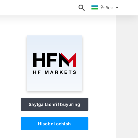
Ўзбек
Ўзбек
Saytga tashrif buyuring
Hisobni ochish