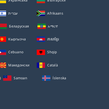
Українська
Български
עברית
Afrikaans
Беларуская
አማርኛ
Кыргызча
ភាសាខ្មែរ
Cebuano
Shqip
Македонски
Català
)
Samoan
Íslenska