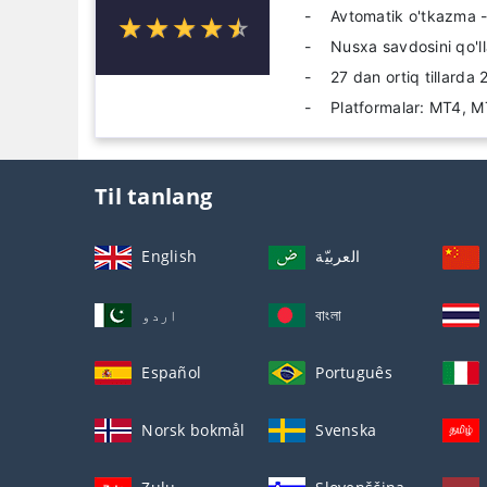
Avtomatik o'tkazma - 
☆
★
☆
★
☆
★
☆
★
☆
★
Nusxa savdosini qo'l
27 dan ortiq tillarda
Platformalar: MT4, 
Til tanlang
English
العربيّة
اردو
বাংলা
Español
Português
Norsk bokmål
Svenska