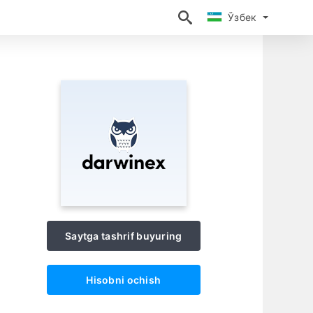
Ўзбек
Ўзбек
Saytga tashrif buyuring
Hisobni ochish