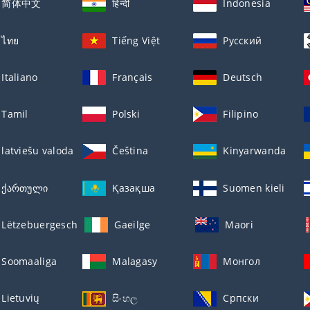
简体中文
हिन्दी
Indonesia
ไทย
Tiếng Việt
Русский
Italiano
Français
Deutsch
Tamil
Polski
Filipino
latviešu valoda
Čeština
Kinyarwanda
ქართული
Қазақша
Suomen kieli
Lëtzebuergesch
Gaeilge
Maori
Soomaaliga
Malagasy
Монгол
Lietuvių
සිංහල
Српски