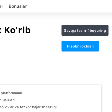
ri
Bonuslar
 Ko'rib
Saytga tashrif buyuring
Hisobni ochish
0
platformalari
h usullari
to'lovlar va tezkor bajarish tezligi