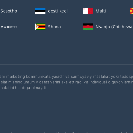
Sesotho
eesti keel
Malti
ဗမာစကာ
Shona
Nyanja (Chichewa
hr marketing kommunikatsiyasidir va sarmoyaviy maslahat yoki tadqiq
larimizning umumiy qarashlarini aks ettiradi va individual o'quvchilarning 
 holatini hisobga olmaydi.