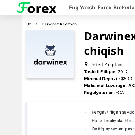
Eng Yaxshi Forex Brokerla
Uy
Darwinex Revizyon
Darwinex
chiqish
United Kingdom
Tashkil Etilgan:
2012
Minimal Depozit:
$500
Maksimal Leverage:
20
Regulyatorlar:
FCA
Kengaytirilgan savdo 
Har xil moliyalashtiris
Qattiq spredlar, past 