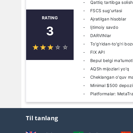
Qattiq tartibga solish
FSCS sug'urtasi
RATING
Ajratilgan hisoblar
3
Ijtimoiy savdo
DARVINlar
To'g'ridan-to'g'ri bo
☆
★
☆
★
☆
★
☆
★
☆
★
FIX API
Bepul belgi ma'lumotl
AQSh mijozlari yo'q
Cheklangan o'quv mat
Minimal $500 depozi
Platformalar: MetaTr
Til tanlang