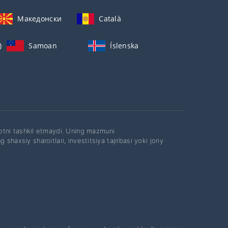
Македонски
Català
)
Samoan
Íslenska
otni tashkil etmaydi. Uning mazmuni
shaxsiy sharoitlari, investitsiya tajribasi yoki joriy