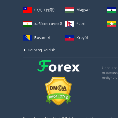
中文（台灣）
Magyar
забо́ни тоҷикӣ́
नेपाली
Bosanski
Kreyòl
Koʻproq koʻrish
Ushbu nas
mutaxassis
moliyaviy