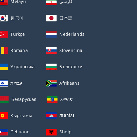
Melayu
فارسی
한국어
日本語
Türkçe
Nederlands
Română
Slovenčina
Українська
Български
עברית
Afrikaans
Беларуская
አማርኛ
Кыргызча
ភាសាខ្មែរ
Cebuano
Shqip