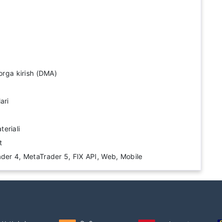
zorga kirish (DMA)
ari
eriali
t
ader 4, MetaTrader 5, FIX API, Web, Mobile