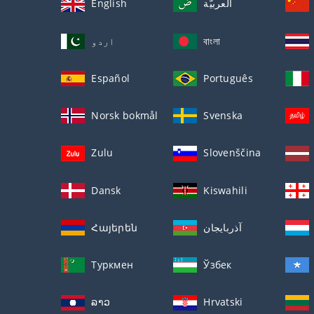
English
العربيّة
اردو
বাংলা
Español
Português
Norsk bokmål
Svenska
Zulu
Slovenščina
Dansk
Kiswahili
Հայերեն
آذربايجان
Туркмен
Ўзбек
ລາວ
Hrvatski