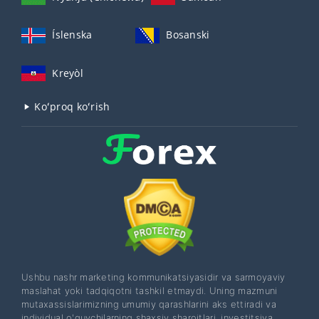
Íslenska
Bosanski
Kreyòl
Koʻproq koʻrish
Ushbu nashr marketing kommunikatsiyasidir va sarmoyaviy
maslahat yoki tadqiqotni tashkil etmaydi. Uning mazmuni
mutaxassislarimizning umumiy qarashlarini aks ettiradi va
individual o'quvchilarning shaxsiy sharoitlari, investitsiya