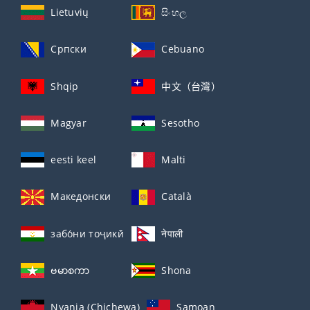
Lietuvių
සිංහල
Српски
Cebuano
Shqip
中文（台灣）
Magyar
Sesotho
eesti keel
Malti
Македонски
Català
забо́ни тоҷикӣ́
नेपाली
ဗမာစကာ
Shona
Nyanja (Chichewa)
Samoan