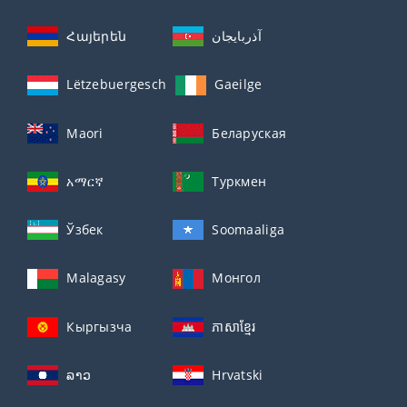
Հայերեն
آذربايجان
Lëtzebuergesch
Gaeilge
Maori
Беларуская
አማርኛ
Туркмен
Ўзбек
Soomaaliga
Malagasy
Монгол
Кыргызча
ភាសាខ្មែរ
ລາວ
Hrvatski