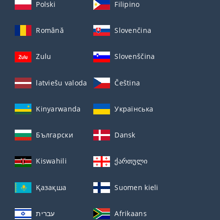
Polski
Filipino
Română
Slovenčina
Zulu
Slovenščina
latviešu valoda
Čeština
Kinyarwanda
Українська
Български
Dansk
Kiswahili
ქართული
Қазақша
Suomen kieli
עברית
Afrikaans