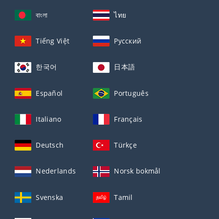
বাংলা
ไทย
Tiếng Việt
Русский
한국어
日本語
Español
Português
Italiano
Français
Deutsch
Türkçe
Nederlands
Norsk bokmål
Svenska
Tamil