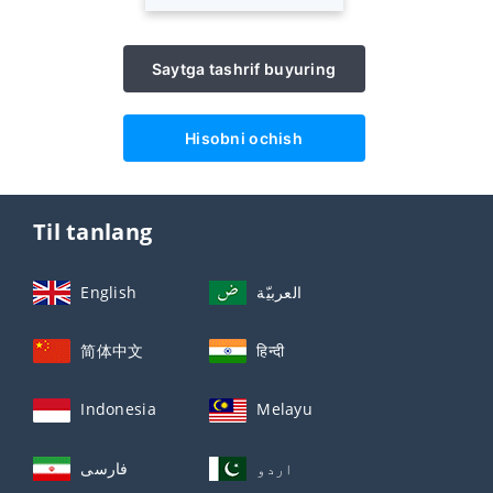
Saytga tashrif buyuring
Hisobni ochish
Til tanlang
English
العربيّة
简体中文
हिन्दी
Indonesia
Melayu
اردو
فارسی