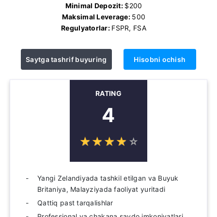
Minimal Depozit:
$200
Maksimal Leverage:
500
Regulyatorlar:
FSPR, FSA
Saytga tashrif buyuring
Hisobni ochish
RATING
4
☆
★
☆
★
☆
★
☆
★
☆
★
Yangi Zelandiyada tashkil etilgan va Buyuk
Britaniya, Malayziyada faoliyat yuritadi
Qattiq past tarqalishlar
Professional va chakana savdo imkoniyatlari