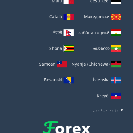
Malti
eesti keel
Català
Македонски
नेपाली
забо́ни тоҷикӣ́
Shona
ဗမာစကာ
Samoan
Nyanja (Chichewa)
Bosanski
Íslenska
Kreyòl
مزید دیکھیں