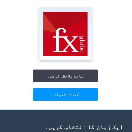
سائٹ ملاحظہ کریں۔
کھاتہ کھولئے
ایک زبان کا انتخاب کریں۔