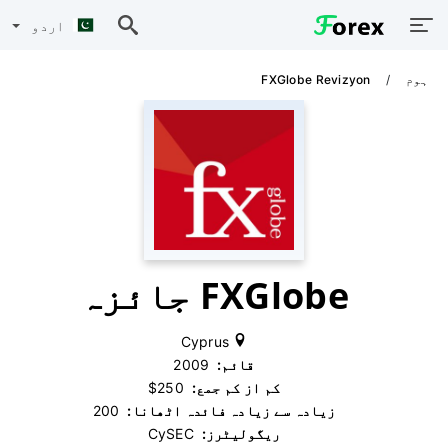
اردو
ہوم
FXGlobe Revizyon
FXGlobe جائزہ
Cyprus
قائم:
‫ 2009
کم از کم جمع:
‫ $250
زیادہ سے زیادہ فائدہ اٹھانا:
‫ 200
ریگولیٹرز:
‫ CySEC