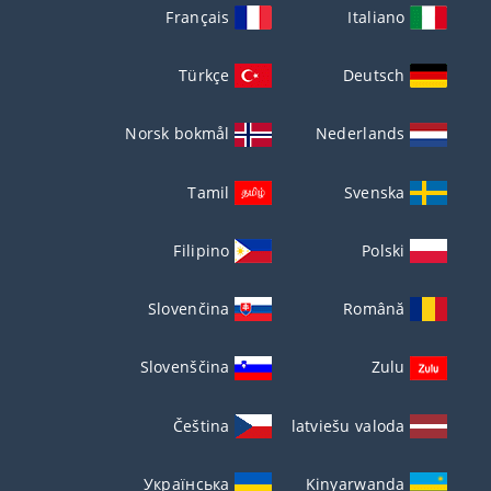
Français
Italiano
Türkçe
Deutsch
Norsk bokmål
Nederlands
Tamil
Svenska
Filipino
Polski
Slovenčina
Română
Slovenščina
Zulu
Čeština
latviešu valoda
Українська
Kinyarwanda