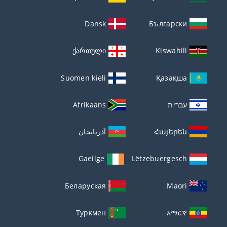
Dansk
Български
ქართული
Kiswahili
Suomen kieli
Қазақша
עברית
Afrikaans
Հայերեն
آذربايجان
Gaeilge
Lëtzebuergesch
Беларуская
Maori
Туркмен
አማርኛ