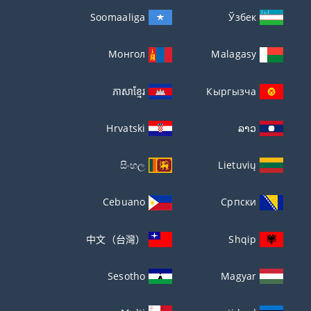
Soomaaliga
Ўзбек
Монгол
Malagasy
ភាសាខ្មែរ
Кыргызча
Hrvatski
ລາວ
සිංහල
Lietuvių
Cebuano
Српски
中文（台灣）
Shqip
Sesotho
Magyar