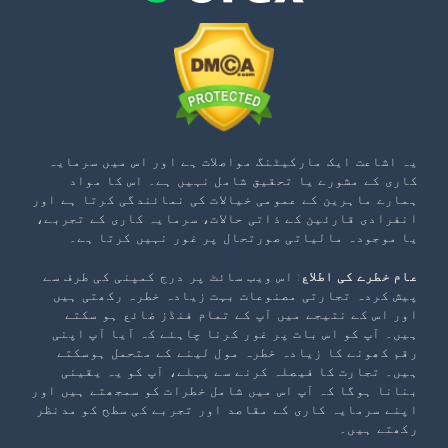
یہ اشاعت ایک مارکیٹنگ مواصلات ہے اور اس میں سرمایہ
کاری کے مشورے یا تحقیق شامل نہیں ہے۔ اس کا مواد
ہمارے ماہرین کے عمومی خیالات کی نمائندگی کرتا ہے اور
انفرادی قارئین کے ذاتی حالات، سرمایہ کاری کے تجربے،
یا موجودہ مالیاتی صورتحال پر غور نہیں کرتا ہے۔
عام خطرے کی اطلاع
: اس ویب سائٹ پر درج کمپنی کی طرف سے
پیش کردہ تجارتی مصنوعات بہت زیادہ خطرہ رکھتی ہیں
اور اس کے نتیجے میں آپ کے تمام فنڈز ضائع ہو سکتے
ہیں۔ آپ کو اس بات پر غور کرنا چاہئے کہ آیا آپ اپنی
رقم کھونے کا زیادہ خطرہ مول لینے کے متحمل ہوسکتے
ہیں۔ تجارت کا فیصلہ کرنے سے پہلے، آپ کو یہ یقینی
بنانا ہوگا کہ آپ اس میں شامل خطرات کو سمجھتے ہیں اور
اپنے سرمایہ کاری کے مقاصد اور تجربے کی سطح کو مدنظر
رکھتے ہیں۔