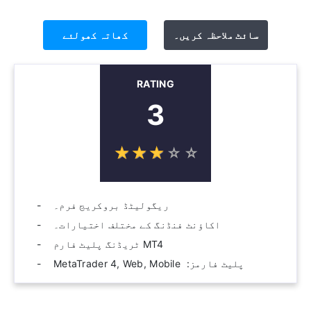
سائٹ ملاحظہ کریں۔
کھاتہ کھولئے
RATING
3
☆
★
☆
★
☆
★
☆
★
☆
★
ریگولیٹڈ بروکریج فرم۔
اکاؤنٹ فنڈنگ ​​کے مختلف اختیارات۔
MT4 ٹریڈنگ پلیٹ فارم
پلیٹ فارمز: ‫ MetaTrader 4, Web, Mobile