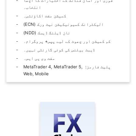
فوری اور آسان فنڈنگ ​​کے اختیارات کا اچھا
انتخاب۔
کمیشن مفت اکاؤنٹس۔
الیکٹرانک کمیونیکیشن نیٹ ورک (ECN)
نان ڈیلنگ ڈیسک (NDD)
کم کمیشن اور چھوٹ کے لیے پپس+ پروگرام۔
ڈیبٹ بیلنس کی کوئی گارنٹی نہیں۔
مفت وی پی ایس۔
پلیٹ فارمز: ‫ MetaTrader 4, MetaTrader 5,
Web, Mobile