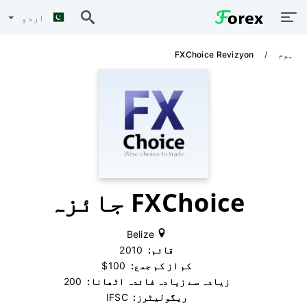
اردو
ہوم
FXChoice Revizyon
FXChoice جائزہ
Belize
قائم:
‫ 2010
کم از کم جمع:
‫ $100
زیادہ سے زیادہ فائدہ اٹھانا:
‫ 200
ریگولیٹرز:
‫ IFSC