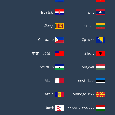
Hrvatski
ລາວ
සිංහල
Lietuvių
Cebuano
Српски
中文（台灣）
Shqip
Sesotho
Magyar
Malti
eesti keel
Català
Македонски
नेपाली
забо́ни тоҷикӣ́