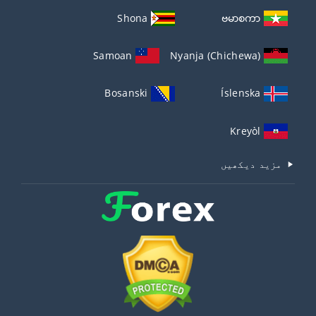
Shona
ဗမာစကာ
Samoan
Nyanja (Chichewa)
Bosanski
Íslenska
Kreyòl
مزید دیکھیں