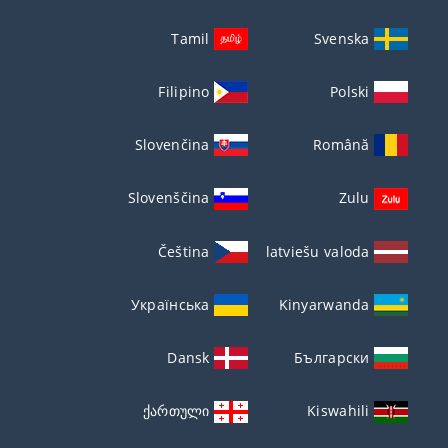
Tamil
Svenska
Filipino
Polski
Slovenčina
Română
Slovenščina
Zulu
Čeština
latviešu valoda
Українська
Kinyarwanda
Dansk
Български
ქართული
Kiswahili