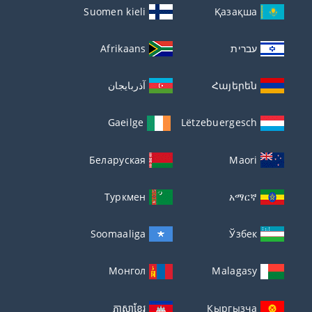
Suomen kieli
Қазақша
עברית
Afrikaans
Հայերեն
آذربايجان
Gaeilge
Lëtzebuergesch
Беларуская
Maori
Туркмен
አማርኛ
Soomaaliga
Ўзбек
Монгол
Malagasy
ភាសាខ្មែរ
Кыргызча