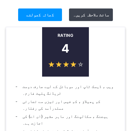
سائٹ ملاحظہ کریں۔
کھاتہ کھولئے
RATING
4
☆
★
☆
★
☆
★
☆
★
☆
★
ویب ، ڈیسک ٹاپ اور موبائل کے لیے صارف دوست
ٹریڈنگ پلیٹ فارم۔
کم پھیلاؤ ، کم فیس اور تیزی سے تجارتی
عملدرآمد کی رفتار۔
ہیجنگ ، سکالپنگ اور ماہر مشیر (ای اے) کی
اجازت ہے۔