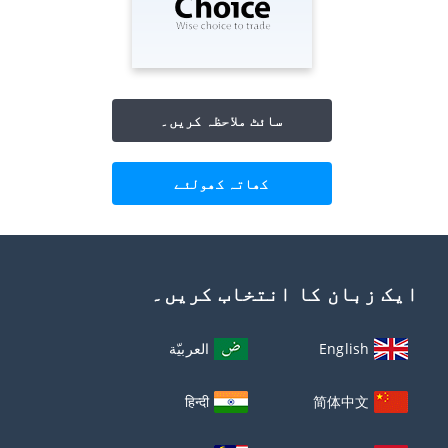
سائٹ ملاحظہ کریں۔
کھاتہ کھولئے
ایک زبان کا انتخاب کریں۔
English
العربيّة
हिन्दी
简体中文