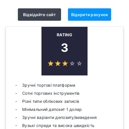
Відвідайте сайт
Відкрити рахунок
RATING
3
☆
★
☆
★
☆
★
☆
★
☆
★
Зручні торгові платформи
Сотні торгових інструментів
Різні типи облікових записів
Мінімальний депозит 1 долар
Зручні варіанти депозиту/виведення
Вузькі спреди та висока швидкість