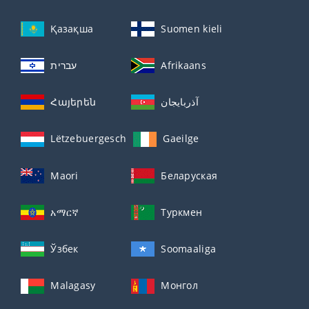
Қазақша
Suomen kieli
עברית
Afrikaans
Հայերեն
آذربايجان
Lëtzebuergesch
Gaeilge
Maori
Беларуская
አማርኛ
Туркмен
Ўзбек
Soomaaliga
Malagasy
Монгол