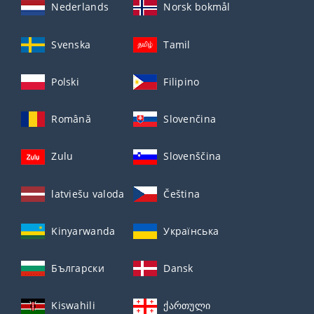
Nederlands
Norsk bokmål
Svenska
Tamil
Polski
Filipino
Română
Slovenčina
Zulu
Slovenščina
latviešu valoda
Čeština
Kinyarwanda
Українська
Български
Dansk
Kiswahili
ქართული