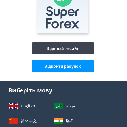
Відвідайте сайт
Відкрити рахунок
Виберіть мову
English
العربيّة
简体中文
हिन्दी