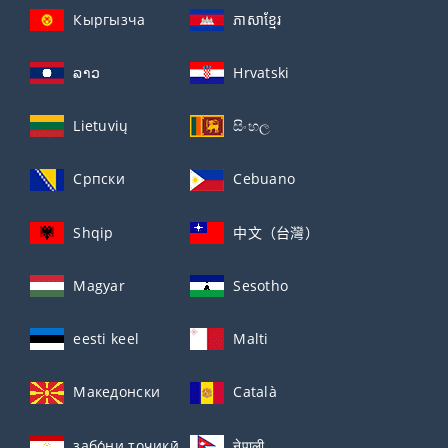
Кыргызча
ភាសាខ្មែរ
ລາວ
Hrvatski
Lietuvių
සිංහල
Српски
Cebuano
Shqip
中文（台灣）
Magyar
Sesotho
eesti keel
Malti
Македонски
Català
забо́ни тоҷикӣ́
नेपाली