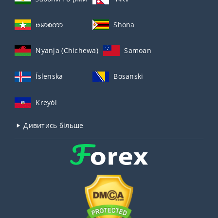
ဗမာစကာ
Shona
Nyanja (Chichewa)
Samoan
Íslenska
Bosanski
Kreyòl
Дивитись більше