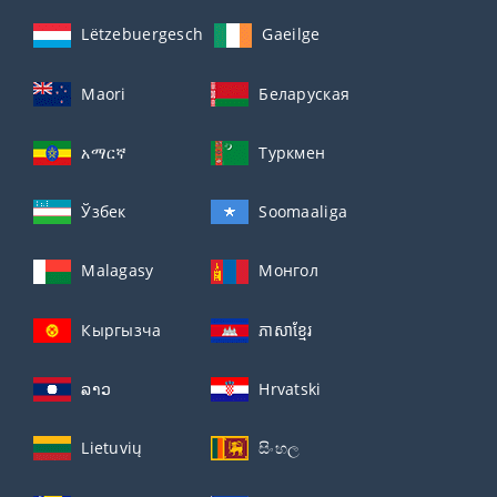
Lëtzebuergesch
Gaeilge
Maori
Беларуская
አማርኛ
Туркмен
Ўзбек
Soomaaliga
Malagasy
Монгол
Кыргызча
ភាសាខ្មែរ
ລາວ
Hrvatski
Lietuvių
සිංහල