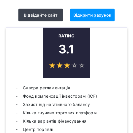
Відвідайте сайт
Відкрити рахунок
RATING
3.1
☆
★
☆
★
☆
★
☆
★
☆
★
Сувора регламентація
Фонд компенсації інвесторам (ICF)
Захист від негативного балансу
Кілька гнучких торгових платформ
Кілька варіантів фінансування
Центр торгівлі