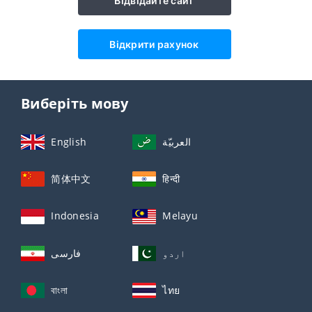
Відвідайте сайт
Відкрити рахунок
Виберіть мову
English
العربيّة
简体中文
हिन्दी
Indonesia
Melayu
اردو
فارسی
বাংলা
ไทย