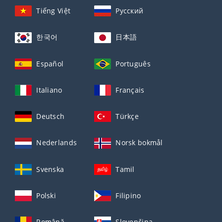
Tiếng Việt
Русский
한국어
日本語
Español
Português
Italiano
Français
Deutsch
Türkçe
Nederlands
Norsk bokmål
Svenska
Tamil
Polski
Filipino
Română
Slovenčina