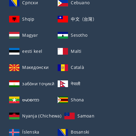
Српски
Cebuano
Shqip
中文（台灣）
Magyar
Sesotho
eesti keel
Malti
Македонски
Català
забо́ни тоҷикӣ́
नेपाली
ဗမာစကာ
Shona
Nyanja (Chichewa)
Samoan
Íslenska
Bosanski