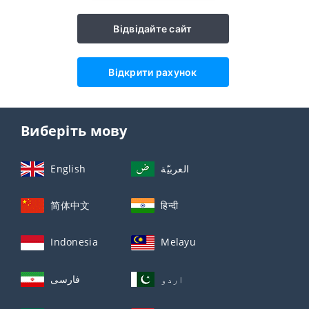
Відвідайте сайт
Відкрити рахунок
Виберіть мову
English
العربيّة
简体中文
हिन्दी
Indonesia
Melayu
اردو
فارسی