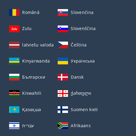
Română
Slovenčina
Zulu
Slovenščina
latviešu valoda
Čeština
Kinyarwanda
Українська
Български
Dansk
Kiswahili
ქართული
Қазақша
Suomen kieli
עברית
Afrikaans