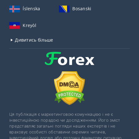
Íslenska
Bosanski
Kreyòl
Дивитись більше
Ця публікація є маркетинговою комунікацією і не є
інвестиційною порадою чи дослідженням. Його зміст
представляє загальні погляди наших експертів і не
враховує особисті обставини окремих читачів,
інвестиційний досвід або поточну фінансову ситуацію.