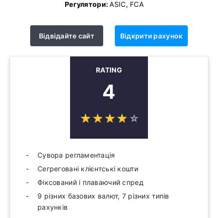
Регулятори:
ASIC, FCA
Відвідайте сайт
Відкрити рахунок
RATING
4
☆
★
☆
★
☆
★
☆
★
☆
★
Сувора регламентація
Сегреговані клієнтські кошти
Фіксований і плаваючий спред
9 різних базових валют, 7 різних типів
рахунків