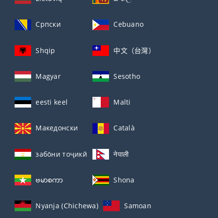
Српски
Cebuano
Shqip
中文（台灣）
Magyar
Sesotho
eesti keel
Malti
Македонски
Català
забо́ни тоҷикӣ́
नेपाली
ဗမာစကာ
Shona
Nyanja (Chichewa)
Samoan