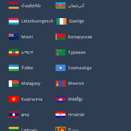
Հայերեն
آذربايجان
Lëtzebuergesch
Gaeilge
Maori
Беларуская
አማርኛ
Туркмен
Ўзбек
Soomaaliga
Malagasy
Монгол
Кыргызча
ភាសាខ្មែរ
ລາວ
Hrvatski
Lietuvių
සිංහල