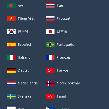
বাংলা
ไทย
Tiếng Việt
Русский
한국어
日本語
Español
Português
Italiano
Français
Deutsch
Türkçe
Nederlands
Norsk bokmål
Svenska
Tamil