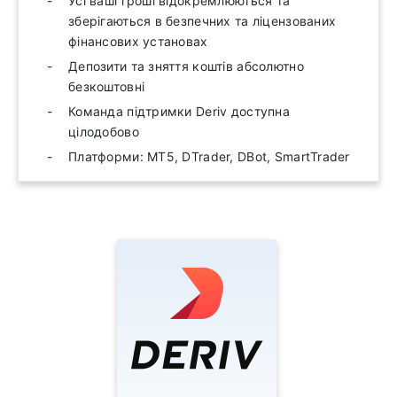
Усі ваші гроші відокремлюються та
зберігаються в безпечних та ліцензованих
фінансових установах
Депозити та зняття коштів абсолютно
безкоштовні
Команда підтримки Deriv доступна
цілодобово
Платформи: MT5, DTrader, DBot, SmartTrader