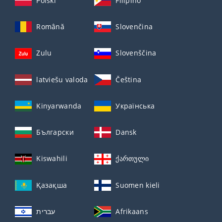
Polski
Filipino
Română
Slovenčina
Zulu
Slovenščina
latviešu valoda
Čeština
Kinyarwanda
Українська
Български
Dansk
Kiswahili
ქართული
Қазақша
Suomen kieli
עברית
Afrikaans