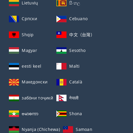
Lietuvių
සිංහල
Српски
Cebuano
Shqip
中文（台灣）
Magyar
Sesotho
eesti keel
Malti
Македонски
Català
забо́ни тоҷикӣ́
नेपाली
ဗမာစကာ
Shona
Nyanja (Chichewa)
Samoan