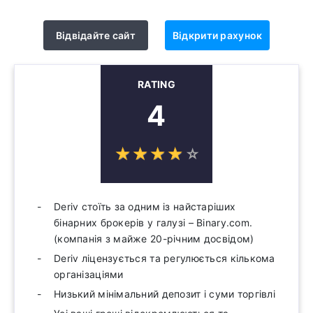
Відвідайте сайт
Відкрити рахунок
RATING
4
☆
★
☆
★
☆
★
☆
★
☆
★
Deriv стоїть за одним із найстаріших
бінарних брокерів у галузі – Binary.com.
(компанія з майже 20-річним досвідом)
Deriv ліцензується та регулюється кількома
організаціями
Низький мінімальний депозит і суми торгівлі