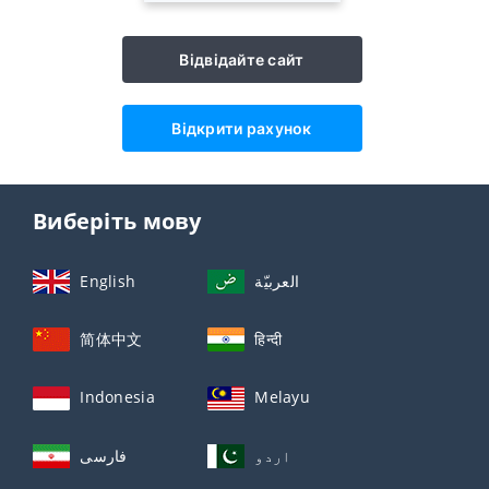
Відвідайте сайт
Відкрити рахунок
Виберіть мову
English
العربيّة
简体中文
हिन्दी
Indonesia
Melayu
اردو
فارسی