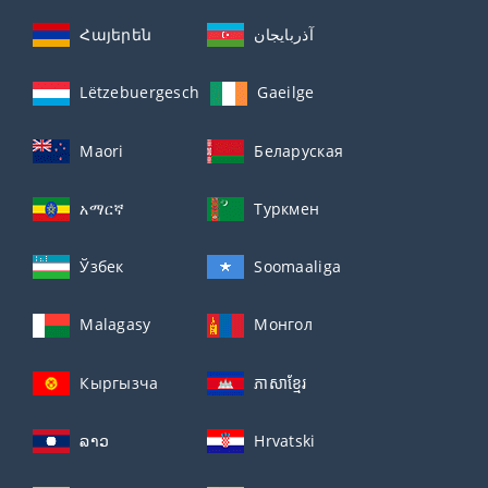
Հայերեն
آذربايجان
Lëtzebuergesch
Gaeilge
Maori
Беларуская
አማርኛ
Туркмен
Ўзбек
Soomaaliga
Malagasy
Монгол
Кыргызча
ភាសាខ្មែរ
ລາວ
Hrvatski