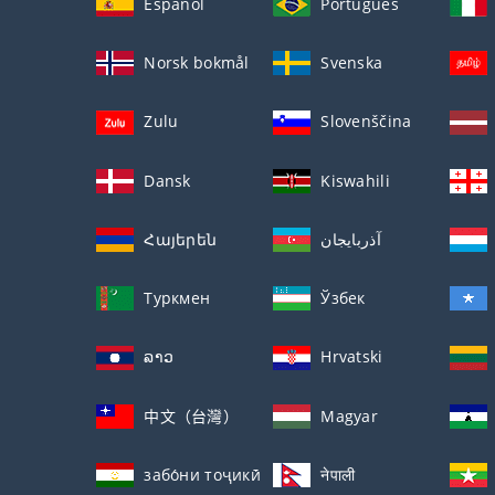
Español
Português
Norsk bokmål
Svenska
Zulu
Slovenščina
Dansk
Kiswahili
Հայերեն
آذربايجان
Туркмен
Ўзбек
ລາວ
Hrvatski
中文（台灣）
Magyar
забо́ни тоҷикӣ́
नेपाली