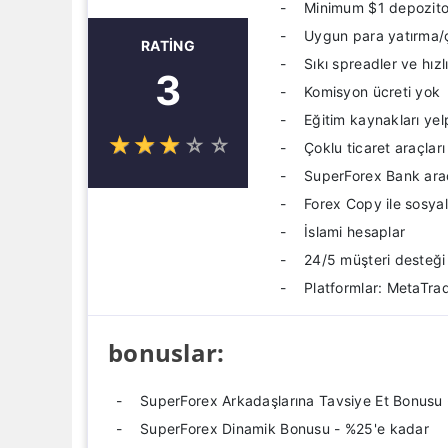
Minimum $1 depozit
Uygun para yatırma/
RATING
Sıkı spreadler ve hızl
3
Komisyon ücreti yok
Eğitim kaynakları yel
☆
★
☆
★
☆
★
☆
★
☆
★
Çoklu ticaret araçları
SuperForex Bank aracı
Forex Copy ile sosyal
İslami hesaplar
24/5 müşteri desteği
Platformlar: MetaTra
bonuslar:
SuperForex Arkadaşlarına Tavsiye Et Bonusu 
SuperForex Dinamik Bonusu - %25'e kadar