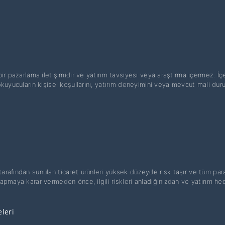
ir pazarlama iletişimidir ve yatırım tavsiyesi veya araştırma içermez. İç
okuyucuların kişisel koşullarını, yatırım deneyimini veya mevcut mali du
 tarafından sunulan ticaret ürünleri yüksek düzeyde risk taşır ve tüm pa
yapmaya karar vermeden önce, ilgili riskleri anladığınızdan ve yatırım he
eleri