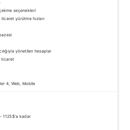
o
çekme seçenekleri
ı ticaret yürütme hızları
pazesi
lığıyla yönetilen hesaplar
 ticaret
der 4, Web, Mobile
- 1125$'a kadar