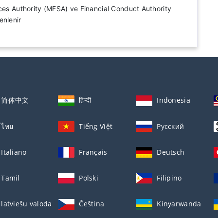
ices Authority (MFSA) ve Financial Conduct Authority
enlenir
简体中文
हिन्दी
Indonesia
ไทย
Tiếng Việt
Русский
Italiano
Français
Deutsch
Tamil
Polski
Filipino
latviešu valoda
Čeština
Kinyarwanda