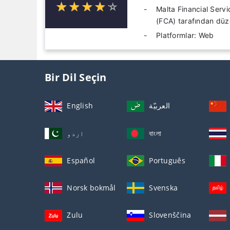
☆
★
☆
★
☆
★
☆
★
☆
★
Malta Financial Serv
(FCA) tarafından düz
Platformlar: Web
Bir Dil Seçin
English
العربيّة
اردو
বাংলা
Español
Português
Norsk bokmål
Svenska
Zulu
Slovenščina