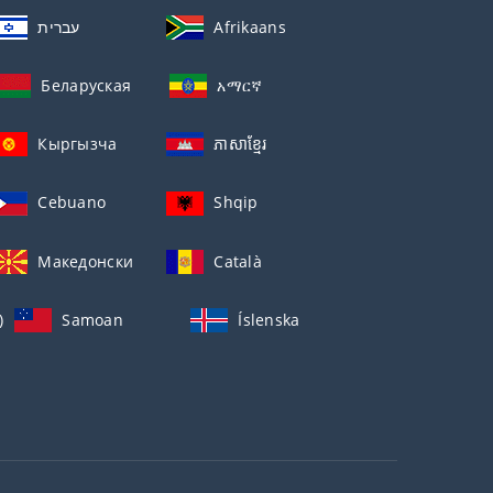
עברית
Afrikaans
Беларуская
አማርኛ
Кыргызча
ភាសាខ្មែរ
Cebuano
Shqip
Македонски
Català
)
Samoan
Íslenska