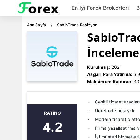
En İyi Forex Brokerleri
B
Ana Sayfa
SabioTrade Revizyon
SabioTra
İnceleme
Kurulmuş:
2021
Asgari Para Yatırma:
$5
Maksimum Kaldıraç:
30
Çeşitli ticaret araçları
Ücret ödemesi yok
RATING
Modern ticaret platf
4.2
Firma yasallaştırma 
İyi müşteri hizmetleri