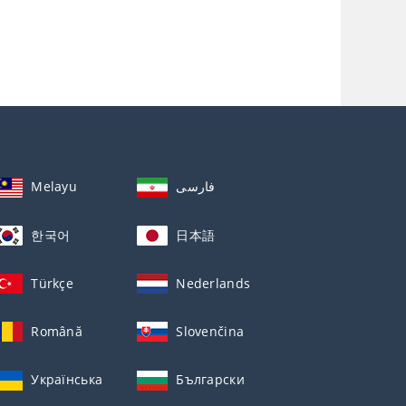
Melayu
فارسی
한국어
日本語
Türkçe
Nederlands
Română
Slovenčina
Українська
Български