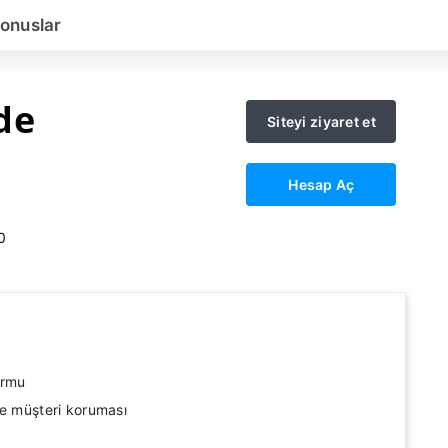
onuslar
de
Siteyi ziyaret et
Hesap Aç
0
ormu
ve müşteri koruması