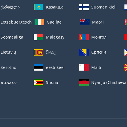
ქართული
Қазақша
Suomen kieli
Lëtzebuergesch
Gaeilge
Maori
Soomaaliga
Malagasy
Монгол
Lietuvių
සිංහල
Српски
Sesotho
eesti keel
Malti
ဗမာစကာ
Shona
Nyanja (Chichewa