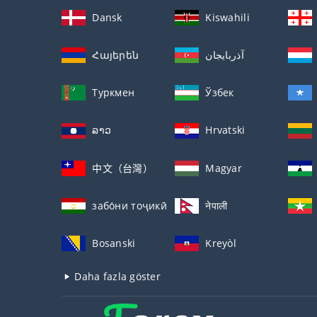
Dansk
Kiswahili
Հայերեն
آذربايجان
Туркмен
Ўзбек
ລາວ
Hrvatski
中文（台灣）
Magyar
забо́ни тоҷикӣ́
नेपाली
Bosanski
Kreyòl
Daha fazla göster