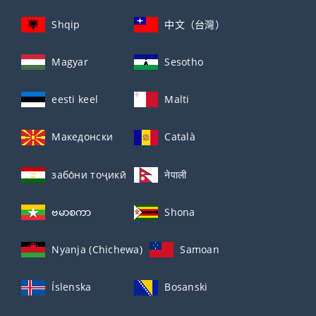
Shqip
中文（台灣）
Magyar
Sesotho
eesti keel
Malti
Македонски
Català
забо́ни тоҷикӣ́
नेपाली
ဗမာစကာ
Shona
Nyanja (Chichewa)
Samoan
Íslenska
Bosanski