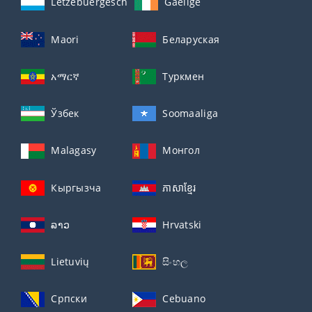
Lëtzebuergesch
Gaeilge
Maori
Беларуская
አማርኛ
Туркмен
Ўзбек
Soomaaliga
Malagasy
Монгол
Кыргызча
ភាសាខ្មែរ
ລາວ
Hrvatski
Lietuvių
සිංහල
Српски
Cebuano