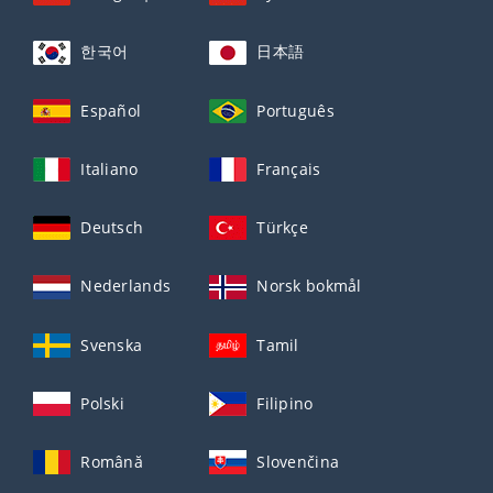
한국어
日本語
Español
Português
Italiano
Français
Deutsch
Türkçe
Nederlands
Norsk bokmål
Svenska
Tamil
Polski
Filipino
Română
Slovenčina