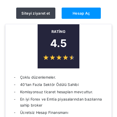
Siteyi ziyaret et
Hesap Aç
RATING
4.5
☆
★
☆
★
☆
★
☆
★
☆
★
Çoklu düzenlemeler.
40'tan Fazla Sektör Ödülü Sahibi
Komisyonsuz ticaret hesapları mevcuttur.
En iyi Forex ve Emtia piyasalarından bazılarına
sahip broker
Ücretsiz Hesap Finansmanı