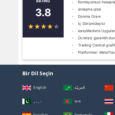
RATING
Komisyonsuz hesapla
3.8
anlaşma iptal
Donma Oranı
İç Görüntüleyici
☆
★
☆
★
☆
★
☆
★
☆
★
easyMarkets Uygula
Ücretsiz garantili d
Trading Central grafik
Platformlar: MetaTra
Bir Dil Seçin
English
العربيّة
اردو
বাংলা
Español
Português