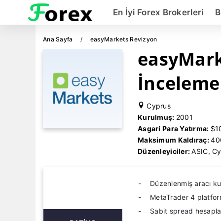
En İyi Forex Brokerleri
B
Ana Sayfa
easyMarkets Revizyon
easyMar
İnceleme
Cyprus
Kurulmuş:
2001
Asgari Para Yatırma:
$1
Maksimum Kaldıraç:
40
Düzenleyiciler:
ASIC, Cy
Düzenlenmiş aracı k
MetaTrader 4 platfor
Sabit spread hesapla