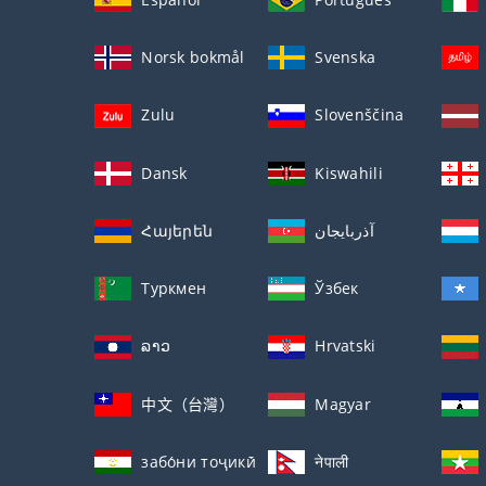
Norsk bokmål
Svenska
Zulu
Slovenščina
Dansk
Kiswahili
Հայերեն
آذربايجان
Туркмен
Ўзбек
ລາວ
Hrvatski
中文（台灣）
Magyar
забо́ни тоҷикӣ́
नेपाली