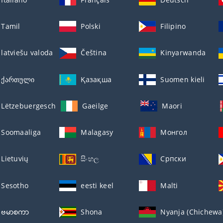
Tamil
Polski
Filipino
latviešu valoda
Čeština
Kinyarwanda
ქართული
Қазақша
Suomen kieli
Lëtzebuergesch
Gaeilge
Maori
Soomaaliga
Malagasy
Монгол
Lietuvių
සිංහල
Српски
Sesotho
eesti keel
Malti
ဗမာစကာ
Shona
Nyanja (Chichewa