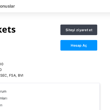
onuslar
kets
Siteyi ziyaret et
Hesap Aç
00
0
SEC, FSA, BVI
urum
mları
rı