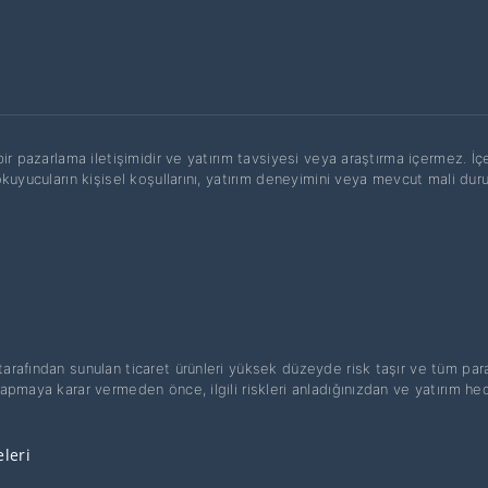
ir pazarlama iletişimidir ve yatırım tavsiyesi veya araştırma içermez. İç
okuyucuların kişisel koşullarını, yatırım deneyimini veya mevcut mali du
 tarafından sunulan ticaret ürünleri yüksek düzeyde risk taşır ve tüm pa
yapmaya karar vermeden önce, ilgili riskleri anladığınızdan ve yatırım he
eleri