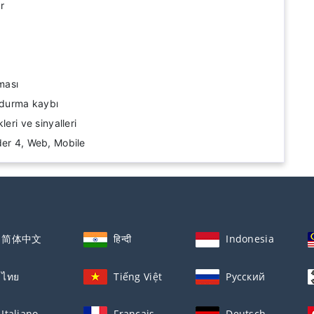
r
ması
urdurma kaybı
leri ve sinyalleri
der 4, Web, Mobile
简体中文
हिन्दी
Indonesia
ไทย
Tiếng Việt
Русский
Italiano
Français
Deutsch