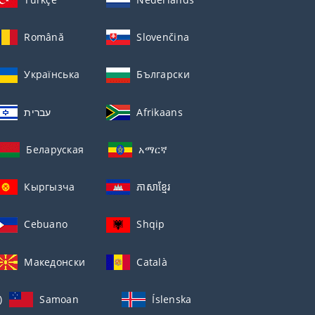
Română
Slovenčina
Українська
Български
עברית
Afrikaans
Беларуская
አማርኛ
Кыргызча
ភាសាខ្មែរ
Cebuano
Shqip
Македонски
Català
)
Samoan
Íslenska