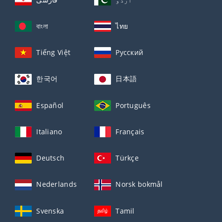
বাংলা
ไทย
Tiếng Việt
Русский
한국어
日本語
Español
Português
Italiano
Français
Deutsch
Türkçe
Nederlands
Norsk bokmål
Svenska
Tamil