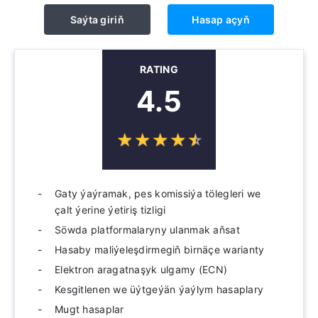
Saýta giriň
Hasap açyň
RATING
4.5
☆
★
☆
★
☆
★
☆
★
☆
★
Gaty ýaýramak, pes komissiýa tölegleri we
çalt ýerine ýetiriş tizligi
Söwda platformalaryny ulanmak aňsat
Hasaby maliýeleşdirmegiň birnäçe warianty
Elektron aragatnaşyk ulgamy (ECN)
Kesgitlenen we üýtgeýän ýaýlym hasaplary
Mugt hasaplar