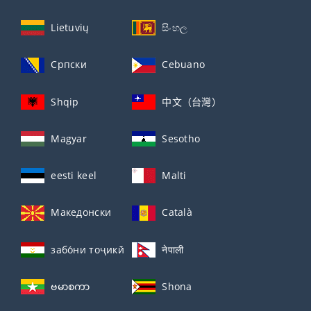
Lietuvių
සිංහල
Српски
Cebuano
Shqip
中文（台灣）
Magyar
Sesotho
eesti keel
Malti
Македонски
Català
забо́ни тоҷикӣ́
नेपाली
ဗမာစကာ
Shona