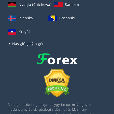
Nyanja (Chichewa)
Samoan
Íslenska
Bosanski
Kreyòl
Has giňişleýin gör
Bu neşir marketing aragatnaşygy bolup, maýa goýum
maslahatyny ýa-da gözlegini düzmeýär. Mazmuny