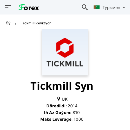
Туркмен
Öý
Tickmill Revizyon
Tickmill Syn
UK
Döredildi:
2014
Iň Az Goýum:
$10
Maks Leverage:
1000