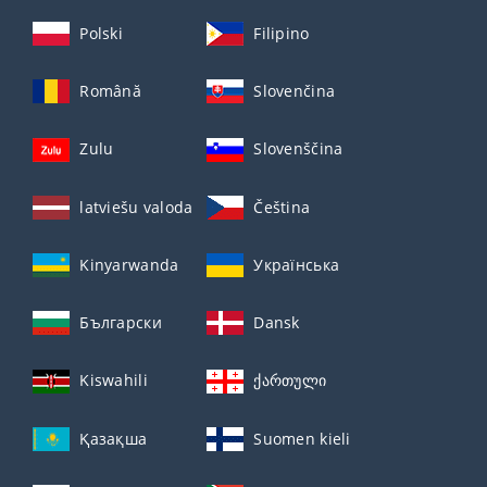
Polski
Filipino
Română
Slovenčina
Zulu
Slovenščina
latviešu valoda
Čeština
Kinyarwanda
Українська
Български
Dansk
Kiswahili
ქართული
Қазақша
Suomen kieli