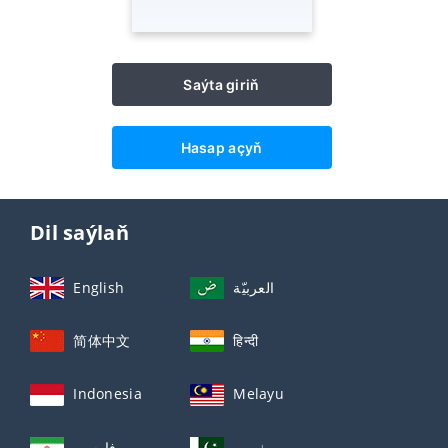
Saýta giriň
Hasap açyň
Dil saýlaň
English
العربيّة
简体中文
हिन्दी
Indonesia
Melayu
اردو
فارسی