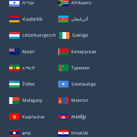
עברית
Afrikaans
Հայերեն
آذربايجان
Lëtzebuergesch
Gaeilge
Maori
Беларуская
አማርኛ
Туркмен
Ўзбек
Soomaaliga
Malagasy
Монгол
Кыргызча
ភាសាខ្មែរ
ລາວ
Hrvatski