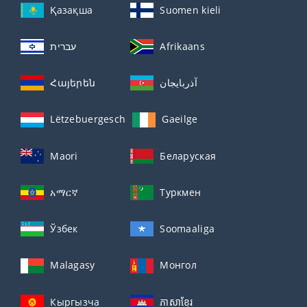
Қазақша
Suomen kieli
עברית
Afrikaans
Հայերեն
آذربايجان
Lëtzebuergesch
Gaeilge
Maori
Беларуская
አማርኛ
Туркмен
Ўзбек
Soomaaliga
Malagasy
Монгол
Кыргызча
ភាសាខ្មែរ