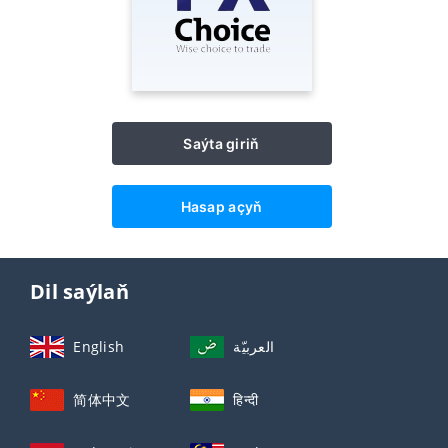
Saýta giriň
Hasap açyň
Dil saýlaň
English
العربيّة
简体中文
हिन्दी