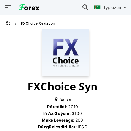
Туркмен
Öý
FXChoice Revizyon
FXChoice Syn
Belize
Döredildi:
2010
Iň Az Goýum:
$100
Maks Leverage:
200
Düzgünleşdirijiler:
IFSC