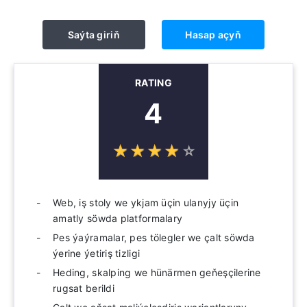
Saýta giriň
Hasap açyň
RATING
4
☆
★
☆
★
☆
★
☆
★
☆
★
Web, iş stoly we ykjam üçin ulanyjy üçin
amatly söwda platformalary
Pes ýaýramalar, pes tölegler we çalt söwda
ýerine ýetiriş tizligi
Heding, skalping we hünärmen geňeşçilerine
rugsat berildi