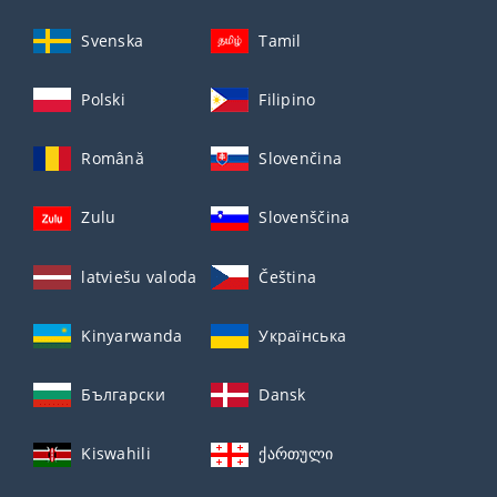
Svenska
Tamil
Polski
Filipino
Română
Slovenčina
Zulu
Slovenščina
latviešu valoda
Čeština
Kinyarwanda
Українська
Български
Dansk
Kiswahili
ქართული