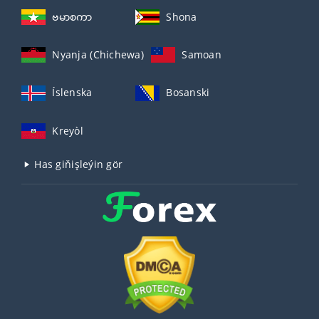
ဗမာစကာ
Shona
Nyanja (Chichewa)
Samoan
Íslenska
Bosanski
Kreyòl
Has giňişleýin gör