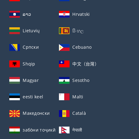
ລາວ
Hrvatski
Lietuvių
සිංහල
Српски
Cebuano
Shqip
中文（台灣）
Magyar
Sesotho
eesti keel
Malti
Македонски
Català
забо́ни тоҷикӣ́
नेपाली