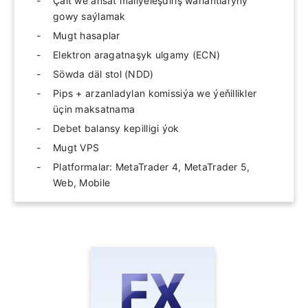
Çalt we aňsat maliýeleşdiriş wariantlaryny
gowy saýlamak
Mugt hasaplar
Elektron aragatnaşyk ulgamy (ECN)
Söwda däl stol (NDD)
Pips + arzanladylan komissiýa we ýeňillikler
üçin maksatnama
Debet balansy kepilligi ýok
Mugt VPS
Platformalar: MetaTrader 4, MetaTrader 5,
Web, Mobile