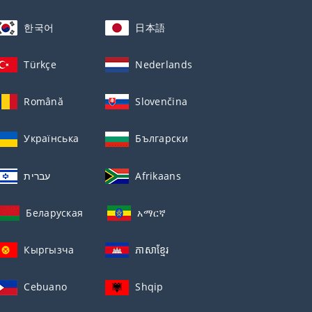
한국어
日本語
Türkçe
Nederlands
Română
Slovenčina
Українська
Български
עברית
Afrikaans
Беларуская
አማርኛ
Кыргызча
ភាសាខ្មែរ
Cebuano
Shqip