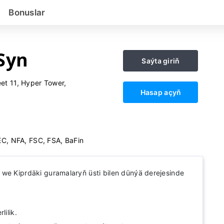
Bonuslar
Syn
Saýta giriň
et 11, Hyper Tower,
Hasap açyň
C, NFA, FSC, FSA, BaFin
we Kiprdäki guramalaryň üsti bilen dünýä derejesinde
lilik.