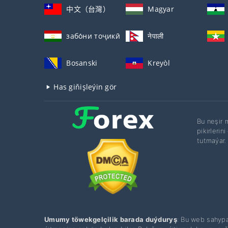
中文（台灣）
Magyar
забо́ни тоҷикӣ́
नेपाली
Bosanski
Kreyòl
Has giňişleýin gör
Bu neşir
pikirleri
tutmaýar.
Umumy töwekgelçilik barada duýduryş
: Bu web sahypa