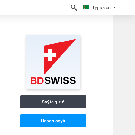
Туркмен
Туркмен
Saýta giriň
Hasap açyň