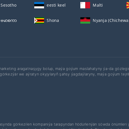
Sesotho
eesti keel
Malti
ဗမာစကာ
Shona
Nyanja (Chichewa
 marketing aragatnaşygy bolup, maýa goýum maslahatyny ýa-da gözleg
ni görkezýär we aýratyn okyjylaryň şahsy ýagdaýlaryny, maýa goýum tej
synda görkezilen kompaniýa tarapyndan hödürlenýän söwda önümleri ýok