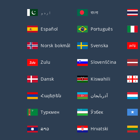
اردو
বাংলা
Español
Português
Norsk bokmål
Svenska
Zulu
Slovenščina
Dansk
Kiswahili
Հայերեն
آذربايجان
Туркмен
Ўзбек
ລາວ
Hrvatski