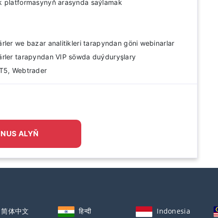
k platformasynyň arasynda saýlamak
rler we bazar analitikleri tarapyndan göni webinarlar
ärler tarapyndan VIP söwda duýduryşlary
MT5, Webtrader
NUS ALYŇ
简体中文
हिन्दी
Indonesia