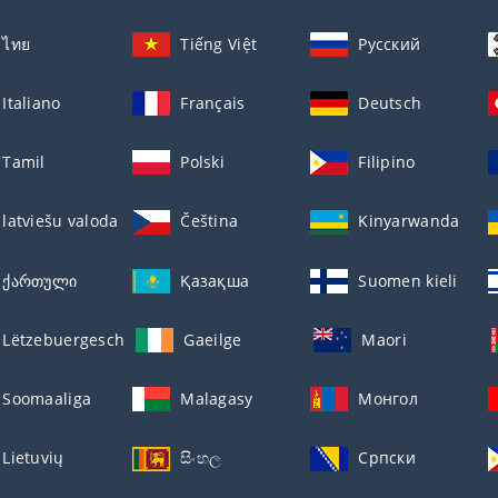
ไทย
Tiếng Việt
Русский
Italiano
Français
Deutsch
Tamil
Polski
Filipino
latviešu valoda
Čeština
Kinyarwanda
ქართული
Қазақша
Suomen kieli
Lëtzebuergesch
Gaeilge
Maori
Soomaaliga
Malagasy
Монгол
Lietuvių
සිංහල
Српски