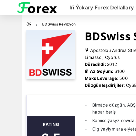
Iň Ýokary Forex Dellallary
Öý
BDSwiss Revizyon
BDSwiss 
Apostolou Andrea Stre
Limassol, Cyprus
Döredildi:
2012
Iň Az Goýum:
$100
Maks Leverage:
500
Düzgünleşdirijiler:
CySE
Birnäçe düzgün, ABŞ 
habar beriş
Komissiýasyz söwda.
RATING
Çig ýaýlymlara elýeter