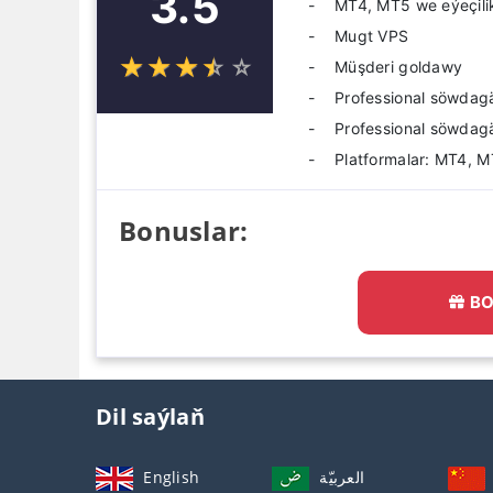
3.5
MT4, MT5 we eýeçili
Mugt VPS
☆
★
☆
★
☆
★
☆
★
☆
★
Müşderi goldawy
Professional söwdagä
Professional söwdag
Platformalar: MT4, 
Bonuslar:
BO
Dil saýlaň
English
العربيّة