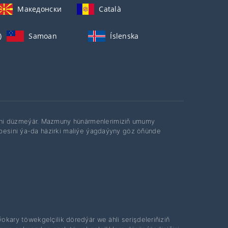
Македонски
Català
)
Samoan
Íslenska
ini düzmeýär. Mazmuny hünärmenlerimiziň umumy
ribesini ýa-da häzirki maliýe ýagdaýyny göz öňünde
ary töwekgelçilik döredýär we ähli serişdeleriňiziň