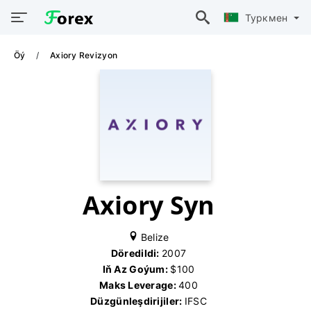
Туркмен
Öý
Axiory Revizyon
Axiory Syn
Belize
Döredildi:
2007
Iň Az Goýum:
$100
Maks Leverage:
400
Düzgünleşdirijiler:
IFSC