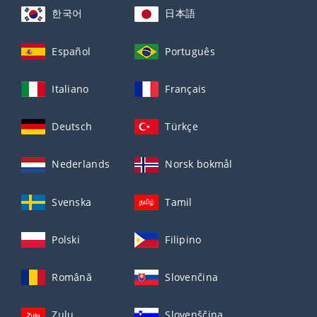
한국어
日本語
Español
Português
Italiano
Français
Deutsch
Türkçe
Nederlands
Norsk bokmål
Svenska
Tamil
Polski
Filipino
Română
Slovenčina
Zulu
Slovenščina