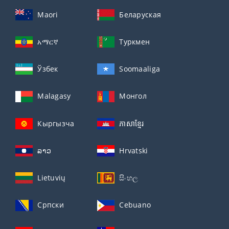
Maori
Беларуская
አማርኛ
Туркмен
Ўзбек
Soomaaliga
Malagasy
Монгол
Кыргызча
ភាសាខ្មែរ
ລາວ
Hrvatski
Lietuvių
සිංහල
Српски
Cebuano