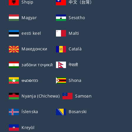
Shqip
中文（台灣）
Magyar
Sesotho
eesti keel
Malti
Македонски
Català
забо́ни тоҷикӣ́
नेपाली
ဗမာစကာ
Shona
Nyanja (Chichewa)
Samoan
Íslenska
Bosanski
Kreyòl