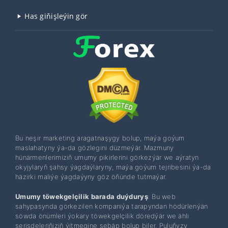
Has giňişleýin gör
Bu neşir marketing aragatnaşygy bolup, maýa goýum
maslahatyny ýa-da gözlegini düzmeýär. Mazmuny
hünärmenlerimiziň umumy pikirlerini görkezýär we aýratyn
okyjylaryň şahsy ýagdaýlaryny, maýa goýum tejribesini ýa-da
häzirki maliýe ýagdaýyny göz öňünde tutmaýar.
Umumy töwekgelçilik barada duýduryş
: Bu web
sahypasynda görkezilen kompaniýa tarapyndan hödürlenýän
söwda önümleri ýokary töwekgelçilik döredýär we ähli
serişdeleriňiziň ýitmegine sebäp bolup biler. Puluňyzy