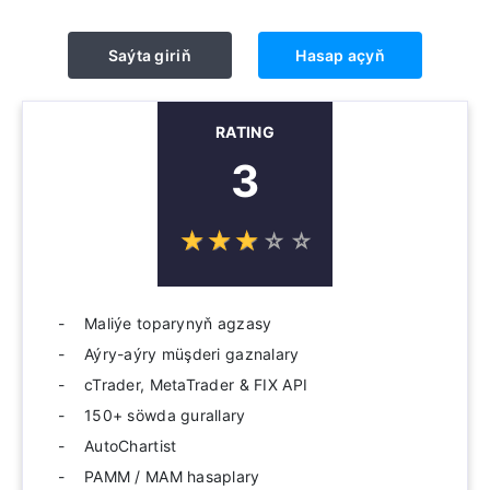
Saýta giriň
Hasap açyň
RATING
3
☆
★
☆
★
☆
★
☆
★
☆
★
Maliýe toparynyň agzasy
Aýry-aýry müşderi gaznalary
cTrader, MetaTrader & FIX API
150+ söwda gurallary
AutoChartist
PAMM / MAM hasaplary