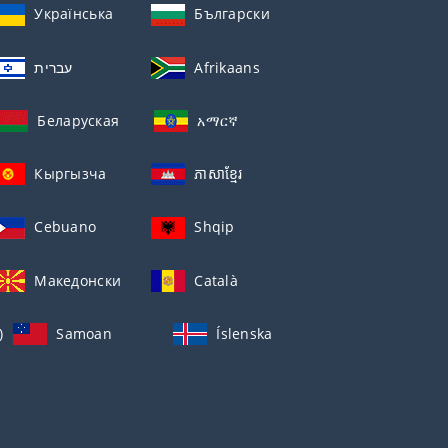
Українська
Български
עברית
Afrikaans
Беларуская
አማርኛ
Кыргызча
ភាសាខ្មែរ
Cebuano
Shqip
Македонски
Català
)
Samoan
Íslenska