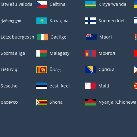
latviešu valoda
Čeština
Kinyarwanda
ქართული
Қазақша
Suomen kieli
Lëtzebuergesch
Gaeilge
Maori
Soomaaliga
Malagasy
Монгол
Lietuvių
සිංහල
Српски
Sesotho
eesti keel
Malti
ဗမာစကာ
Shona
Nyanja (Chichewa