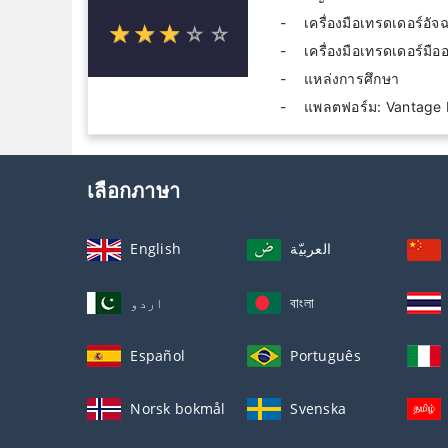
เครื่องมือเทรดเดอร์อั
☆
★
☆
★
☆
★
☆
★
☆
★
เครื่องมือเทรดเดอร์มือ
แหล่งการศึกษา
แพลตฟอร์ม: Vantage 
เลือกภาษา
English
العربيّة
اردو
বাংলা
Español
Português
Norsk bokmål
Svenska