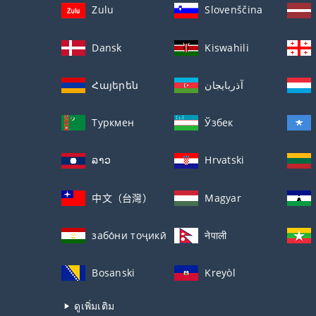
Zulu
Slovenščina
Dansk
Kiswahili
Հայերեն
آذربايجان
Туркмен
Ўзбек
ລາວ
Hrvatski
中文（台灣）
Magyar
забо́ни тоҷикӣ́
नेपाली
Bosanski
Kreyòl
ดูเพิ่มเติม