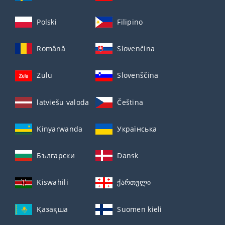
Polski
Filipino
Română
Slovenčina
Zulu
Slovenščina
latviešu valoda
Čeština
Kinyarwanda
Українська
Български
Dansk
Kiswahili
ქართული
Қазақша
Suomen kieli