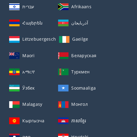
עברית
Afrikaans
Հայերեն
آذربايجان
Lëtzebuergesch
Gaeilge
Maori
Беларуская
አማርኛ
Туркмен
Ўзбек
Soomaaliga
Malagasy
Монгол
Кыргызча
ភាសាខ្មែរ
ລາວ
Hrvatski