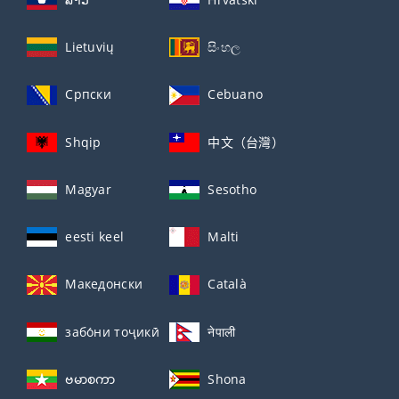
Lietuvių
සිංහල
Српски
Cebuano
Shqip
中文（台灣）
Magyar
Sesotho
eesti keel
Malti
Македонски
Català
забо́ни тоҷикӣ́
नेपाली
ဗမာစကာ
Shona