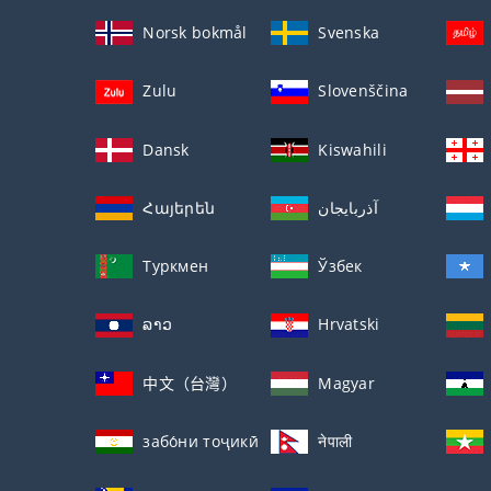
Norsk bokmål
Svenska
Zulu
Slovenščina
Dansk
Kiswahili
Հայերեն
آذربايجان
Туркмен
Ўзбек
ລາວ
Hrvatski
中文（台灣）
Magyar
забо́ни тоҷикӣ́
नेपाली