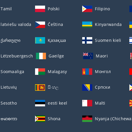
Tamil
Polski
Filipino
latviešu valoda
Čeština
Kinyarwanda
ქართული
Қазақша
Suomen kieli
Lëtzebuergesch
Gaeilge
Maori
Soomaaliga
Malagasy
Монгол
Lietuvių
සිංහල
Српски
Sesotho
eesti keel
Malti
ဗမာစကာ
Shona
Nyanja (Chichewa