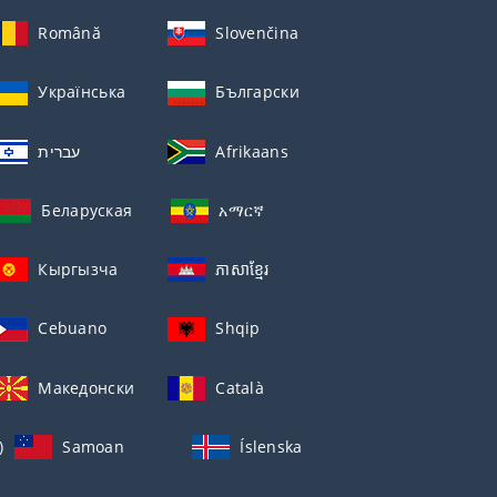
Română
Slovenčina
Українська
Български
עברית
Afrikaans
Беларуская
አማርኛ
Кыргызча
ភាសាខ្មែរ
Cebuano
Shqip
Македонски
Català
)
Samoan
Íslenska