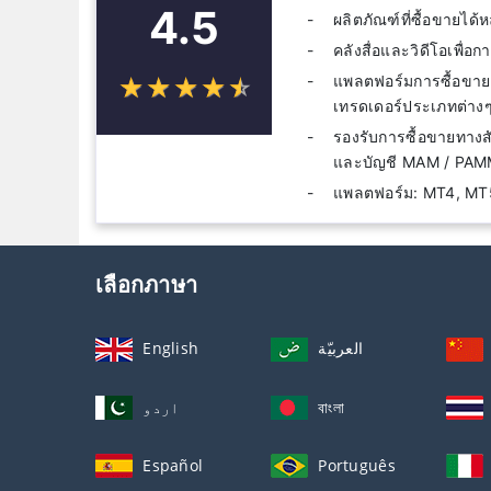
4.5
ผลิตภัณฑ์ที่ซื้อขายได
คลังสื่อและวิดีโอเพื่อก
แพลตฟอร์มการซื้อขายแ
☆
★
☆
★
☆
★
☆
★
☆
★
เทรดเดอร์ประเภทต่าง
รองรับการซื้อขายทางส
และบัญชี MAM / PA
แพลตฟอร์ม: MT4, MT5
เลือกภาษา
English
العربيّة
اردو
বাংলা
Español
Português