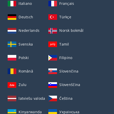
Italiano
Français
Deutsch
Türkçe
Nederlands
Norsk bokmål
Svenska
Tamil
Polski
Filipino
Română
Slovenčina
Zulu
Slovenščina
latviešu valoda
Čeština
Kinyarwanda
Українська