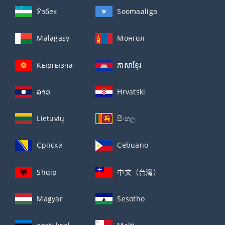
Ўзбек
Soomaaliga
Malagasy
Монгол
Кыргызча
ភាសាខ្មែរ
ລາວ
Hrvatski
Lietuvių
සිංහල
Српски
Cebuano
Shqip
中文（台灣）
Magyar
Sesotho