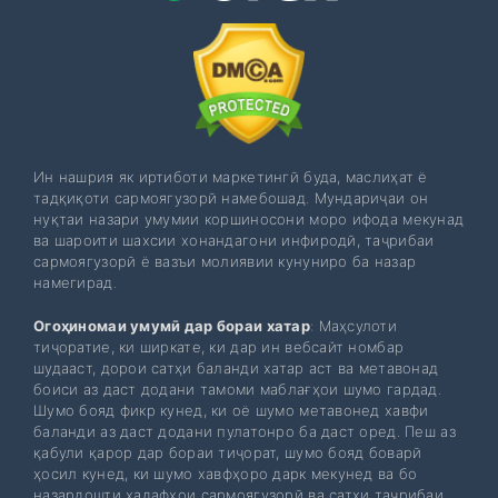
Ин нашрия як иртиботи маркетингӣ буда, маслиҳат ё
тадқиқоти сармоягузорӣ намебошад. Мундариҷаи он
нуқтаи назари умумии коршиносони моро ифода мекунад
ва шароити шахсии хонандагони инфиродӣ, таҷрибаи
сармоягузорӣ ё вазъи молиявии кунуниро ба назар
намегирад.
Огоҳиномаи умумӣ дар бораи хатар
: Маҳсулоти
тиҷоратие, ки ширкате, ки дар ин вебсайт номбар
шудааст, дорои сатҳи баланди хатар аст ва метавонад
боиси аз даст додани тамоми маблағҳои шумо гардад.
Шумо бояд фикр кунед, ки оё шумо метавонед хавфи
баланди аз даст додани пулатонро ба даст оред. Пеш аз
қабули қарор дар бораи тиҷорат, шумо бояд боварӣ
ҳосил кунед, ки шумо хавфҳоро дарк мекунед ва бо
назардошти ҳадафҳои сармоягузорӣ ва сатҳи таҷрибаи