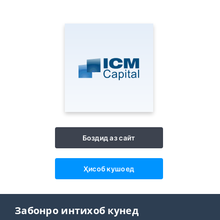
Боздид аз сайт
Ҳисоб кушоед
Забонро интихоб кунед