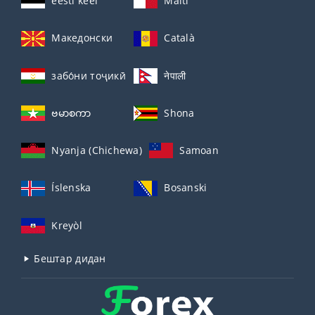
eesti keel
Malti
Македонски
Català
забо́ни тоҷикӣ́
नेपाली
ဗမာစကာ
Shona
Nyanja (Chichewa)
Samoan
Íslenska
Bosanski
Kreyòl
Бештар дидан