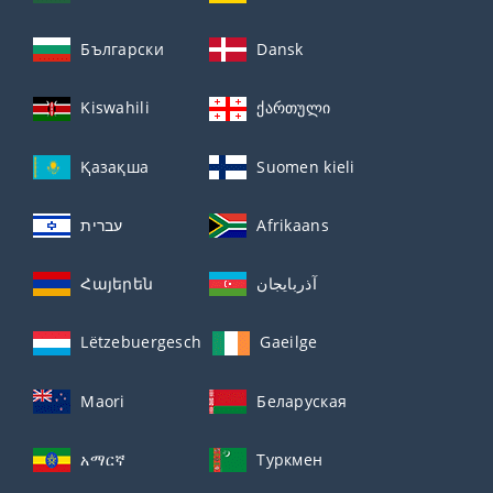
Български
Dansk
Kiswahili
ქართული
Қазақша
Suomen kieli
עברית
Afrikaans
Հայերեն
آذربايجان
Lëtzebuergesch
Gaeilge
Maori
Беларуская
አማርኛ
Туркмен