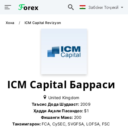
Забо́ни Тоҷикӣ́
Хона
ICM Capital Revizyon
ICM Capital Барраси
United Kingdom
Таъсис Дода Шудааст:
2009
Ҳадди Ақали Пасандоз:
$1
Фишанги Макс:
200
Танзимгарон:
FCA, CySEC, SVGFSA, LOFSA, FSC