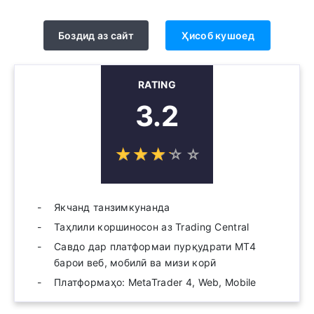
Боздид аз сайт
Ҳисоб кушоед
RATING
3.2
☆
★
☆
★
☆
★
☆
★
☆
★
Якчанд танзимкунанда
Таҳлили коршиносон аз Trading Central
Савдо дар платформаи пурқудрати MT4
барои веб, мобилӣ ва мизи корӣ
Платформаҳо: MetaTrader 4, Web, Mobile