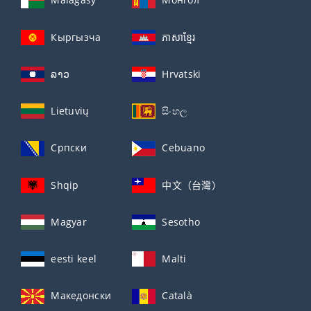
Кыргызча
ភាសាខ្មែរ
ລາວ
Hrvatski
Lietuvių
සිංහල
Српски
Cebuano
Shqip
中文（台灣）
Magyar
Sesotho
eesti keel
Malti
Македонски
Català