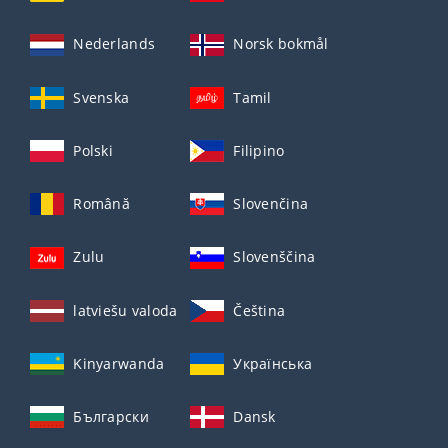
Nederlands
Norsk bokmål
Svenska
Tamil
Polski
Filipino
Română
Slovenčina
Zulu
Slovenščina
latviešu valoda
Čeština
Kinyarwanda
Українська
Български
Dansk