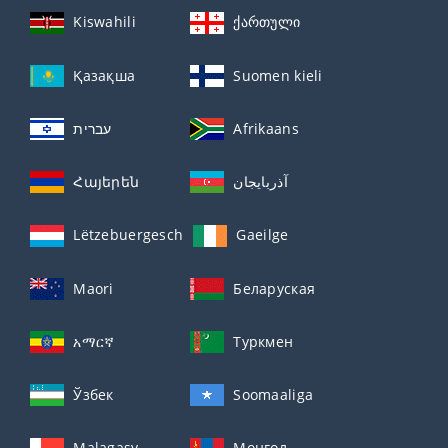
Kiswahili
ქართული
Қазақша
Suomen kieli
עברית
Afrikaans
Հայերեն
آذربايجان
Lëtzebuergesch
Gaeilge
Maori
Беларуская
አማርኛ
Туркмен
Ўзбек
Soomaaliga
Malagasy
Монгол