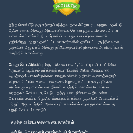
இந்த வெளியீடு ஒரு சந்தைப்படுத்தல் தகவல்தொடர்பு மற்றும் முதலீட்டு
ஆலோசனை அல்லது ஆராய்ச்சியைக் கொண்டிருக்கவில்லை. அதன்
உள்ளடக்கம் எங்கள் நிபுணர்களின் பொதுவான பார்வைகளைக்
குறிக்கிறது மற்றும் தனிப்பட்ட வாசகர்களின் தனிப்பட்ட சூழ்நிலைகள்,
முதலீட்டு அனுபவம் அல்லது தற்போதைய நிதி நிலைமை ஆகியவற்றைக்
கருத்தில் கொள்ளாது.
பொது இடர் அறிவிப்பு
: இந்த இணையதளத்தில் பட்டியலிடப்பட்டுள்ள
நிறுவனம் வழங்கும் வர்த்தகத் தயாரிப்புகள் அதிக அளவிலான
ஆபத்தைக் கொண்டுள்ளன, மேலும் உங்கள் நிதிகள் அனைத்தையும்
இழக்க நேரிடும். உங்கள் பணத்தை இழக்கும் அபாயத்தை நீங்கள்
எடுக்க முடியுமா என்பதை நீங்கள் கருத்தில் கொள்ள வேண்டும்.
வர்த்தகம் செய்ய முடிவெடுப்பதற்கு முன், நீங்கள் அதில் உள்ள
அபாயங்களைப் புரிந்துகொள்வதையும், உங்கள் முதலீட்டு நோக்கங்கள்
மற்றும் அனுபவத்தின் அளவையும் கணக்கில் எடுத்துக்கொள்வதை
உறுதி செய்ய வேண்டும்.
சிறந்த அந்நிய செலாவணி தரகர்கள்
அந்நிய செலாவணி தரகர்கள் விமர்சனங்கள்