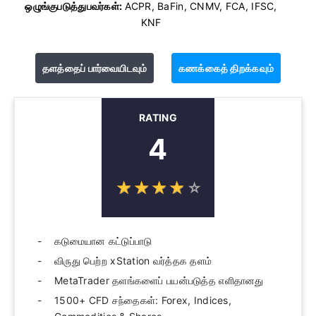
ஒழுங்குபடுத்துபவர்கள்:
ACPR, BaFin, CNMV, FCA, IFSC,
KNF
தளத்தைப் பார்வையிடவும்
கணக்கைத் திறக்கவும்
RATING
4
☆
★
☆
★
☆
★
☆
★
☆
★
கடுமையான கட்டுப்பாடு
விருது பெற்ற xStation வர்த்தக தளம்
MetaTrader தளங்களைப் பயன்படுத்த எளிதானது
1500+ CFD சந்தைகள்: Forex, Indices,