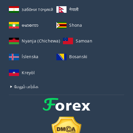
забо́ни тоҷикӣ́
नेपाली
ဗမာစကာ
Shona
Nyanja (Chichewa)
Samoan
Íslenska
Bosanski
Kreyòl
மேலும் பார்க்க