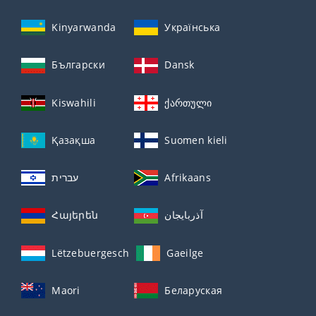
Kinyarwanda
Українська
Български
Dansk
Kiswahili
ქართული
Қазақша
Suomen kieli
עברית
Afrikaans
Հայերեն
آذربايجان
Lëtzebuergesch
Gaeilge
Maori
Беларуская