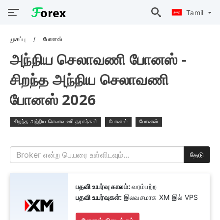
Tamil
முகப்பு
போனஸ்
அந்நிய செலாவணி போனஸ் -
சிறந்த அந்நிய செலாவணி
போனஸ் 2026
சிறந்த அந்நிய செலாவணி தரகர்கள்
போனஸ்
போனஸ்
தேடு
பதவி உயர்வு காலம்:
வரம்பற்ற
பதவி உயர்வுகள்:
இலவசமாக XM இல் VPS