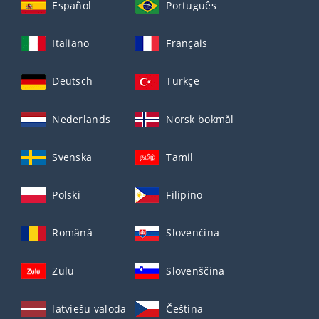
Español
Português
Italiano
Français
Deutsch
Türkçe
Nederlands
Norsk bokmål
Svenska
Tamil
Polski
Filipino
Română
Slovenčina
Zulu
Slovenščina
latviešu valoda
Čeština