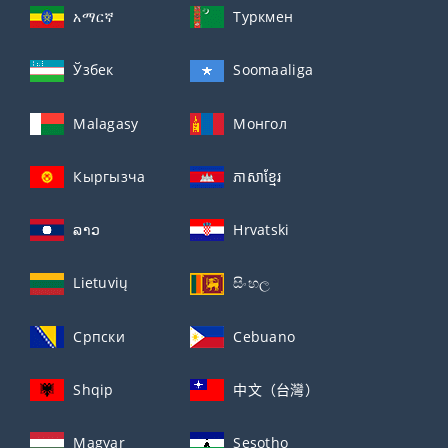
አማርኛ
Туркмен
Ўзбек
Soomaaliga
Malagasy
Монгол
Кыргызча
ភាសាខ្មែរ
ລາວ
Hrvatski
Lietuvių
සිංහල
Српски
Cebuano
Shqip
中文（台灣）
Magyar
Sesotho