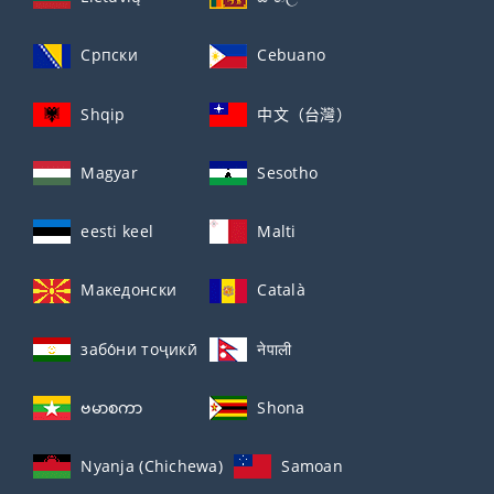
Српски
Cebuano
Shqip
中文（台灣）
Magyar
Sesotho
eesti keel
Malti
Македонски
Català
забо́ни тоҷикӣ́
नेपाली
ဗမာစကာ
Shona
Nyanja (Chichewa)
Samoan