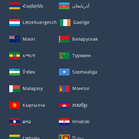
Հայերեն
آذربايجان
Lëtzebuergesch
Gaeilge
Maori
Беларуская
አማርኛ
Туркмен
Ўзбек
Soomaaliga
Malagasy
Монгол
Кыргызча
ភាសាខ្មែរ
ລາວ
Hrvatski
Lietuvių
සිංහල