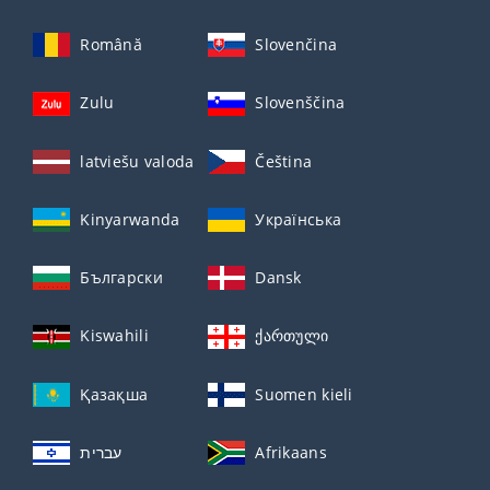
Română
Slovenčina
Zulu
Slovenščina
latviešu valoda
Čeština
Kinyarwanda
Українська
Български
Dansk
Kiswahili
ქართული
Қазақша
Suomen kieli
עברית
Afrikaans