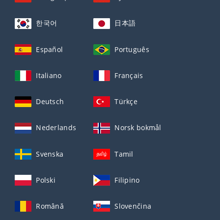
한국어
日本語
Español
Português
Italiano
Français
Deutsch
Türkçe
Nederlands
Norsk bokmål
Svenska
Tamil
Polski
Filipino
Română
Slovenčina