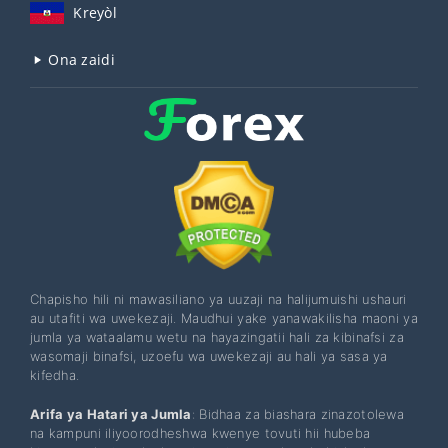
Kreyòl
Ona zaidi
Chapisho hili ni mawasiliano ya uuzaji na halijumuishi ushauri
au utafiti wa uwekezaji. Maudhui yake yanawakilisha maoni ya
jumla ya wataalamu wetu na hayazingatii hali za kibinafsi za
wasomaji binafsi, uzoefu wa uwekezaji au hali ya sasa ya
kifedha.
Arifa ya Hatari ya Jumla
: Bidhaa za biashara zinazotolewa
na kampuni iliyoorodheshwa kwenye tovuti hii hubeba