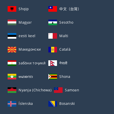
Shqip
中文（台灣）
Magyar
Sesotho
eesti keel
Malti
Македонски
Català
забо́ни тоҷикӣ́
नेपाली
ဗမာစကာ
Shona
Nyanja (Chichewa)
Samoan
Íslenska
Bosanski