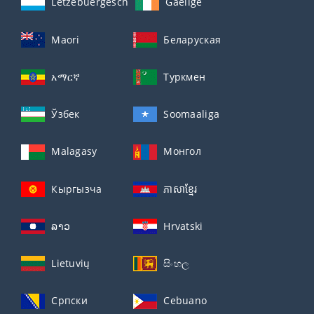
Lëtzebuergesch
Gaeilge
Maori
Беларуская
አማርኛ
Туркмен
Ўзбек
Soomaaliga
Malagasy
Монгол
Кыргызча
ភាសាខ្មែរ
ລາວ
Hrvatski
Lietuvių
සිංහල
Српски
Cebuano