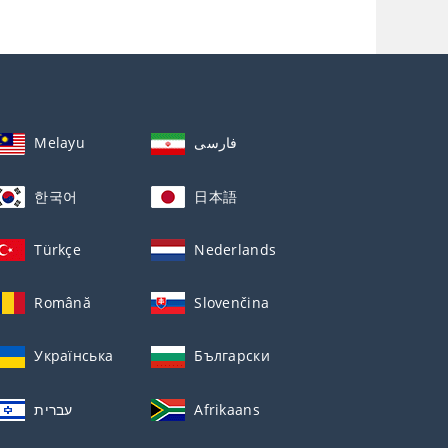
Melayu
فارسی
한국어
日本語
Türkçe
Nederlands
Română
Slovenčina
Українська
Български
עברית
Afrikaans