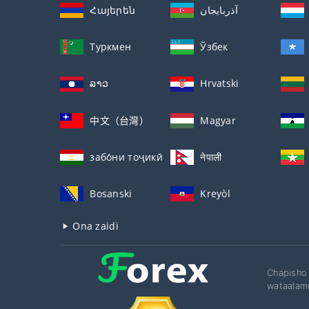
Հայերեն
آذربايجان
Туркмен
Ўзбек
ລາວ
Hrvatski
中文（台灣）
Magyar
забо́ни тоҷикӣ́
नेपाली
Bosanski
Kreyòl
Ona zaidi
Chapisho 
wataalamu