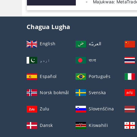
Majukwaa: MetaTrade
Chagua Lugha
English
العربيّة
اردو
বাংলা
Español
Português
Norsk bokmål
Svenska
Zulu
Slovenščina
Dansk
Kiswahili