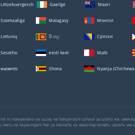
Lëtzebuergesch
Gaeilge
Maori
Soomaaliga
Malagasy
Монгол
Lietuvių
සිංහල
Српски
Sesotho
eesti keel
Malti
ဗမာစကာ
Shona
Nyanja (Chichewa
hili ni mawasiliano ya uuzaji na halijumuishi ushauri au utafiti wa uwek
 wetu na hayazingatii hali za kibinafsi za wasomaji binafsi, uzoefu wa u