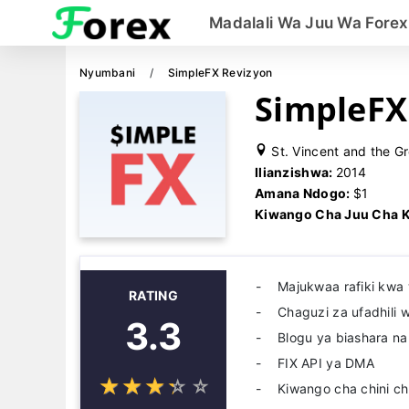
Madalali Wa Juu Wa Forex
Nyumbani
SimpleFX Revizyon
SimpleFX
St. Vincent and the G
Ilianzishwa:
2014
Amana Ndogo:
$1
Kiwango Cha Juu Cha 
Majukwaa rafiki kwa 
RATING
Chaguzi za ufadhili 
3.3
Blogu ya biashara n
FIX API ya DMA
☆
★
☆
★
☆
★
☆
★
☆
★
Kiwango cha chini c