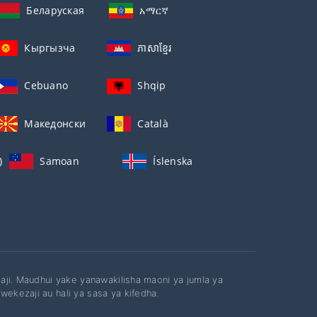
Беларуская
አማርኛ
Кыргызча
ភាសាខ្មែរ
Cebuano
Shqip
Македонски
Català
)
Samoan
Íslenska
ezaji. Maudhui yake yanawakilisha maoni ya jumla ya
wekezaji au hali ya sasa ya kifedha.