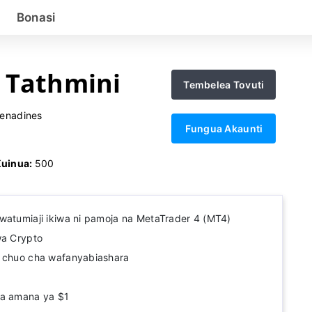
Bonasi
 Tathmini
Tembelea Tovuti
renadines
Fungua Akaunti
Kuinua:
500
watumiaji ikiwa ni pamoja na MetaTrader 4 (MT4)
wa Crypto
a chuo cha wafanyabiashara
ha amana ya $1