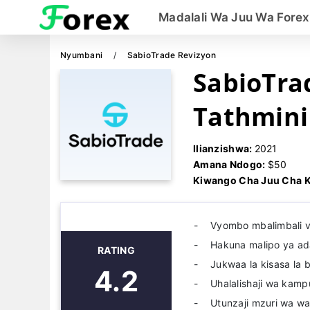
Madalali Wa Juu Wa Forex
Nyumbani
SabioTrade Revizyon
SabioTra
Tathmini
Ilianzishwa:
2021
Amana Ndogo:
$50
Kiwango Cha Juu Cha 
Vyombo mbalimbali v
Hakuna malipo ya a
RATING
Jukwaa la kisasa la 
4.2
Uhalalishaji wa kampu
Utunzaji mzuri wa wa