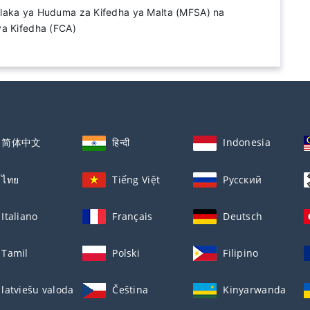
laka ya Huduma za Kifedha ya Malta (MFSA) na
ya Kifedha (FCA)
简体中文
हिन्दी
Indonesia
ไทย
Tiếng Việt
Русский
Italiano
Français
Deutsch
Tamil
Polski
Filipino
latviešu valoda
Čeština
Kinyarwanda