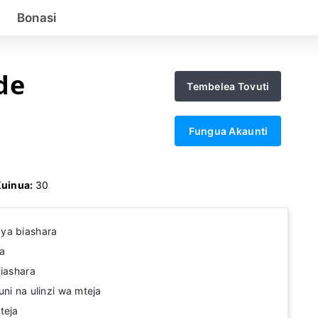
Bonasi
de
Tembelea Tovuti
Fungua Akaunti
Kuinua:
30
ya biashara
da
biashara
ni na ulinzi wa mteja
teja