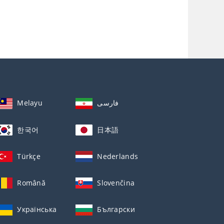
Melayu
فارسی
한국어
日本語
Türkçe
Nederlands
Română
Slovenčina
Українська
Български