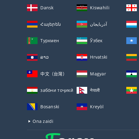
Dansk
Kiswahili
Հայերեն
آذربايجان
Туркмен
Ўзбек
ລາວ
Hrvatski
中文（台灣）
Magyar
забо́ни тоҷикӣ́
नेपाली
Bosanski
Kreyòl
Ona zaidi