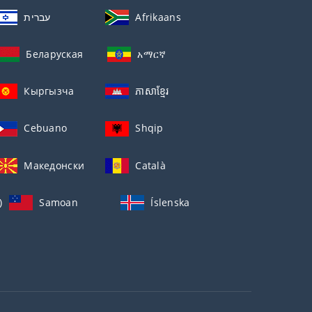
עברית
Afrikaans
Беларуская
አማርኛ
Кыргызча
ភាសាខ្មែរ
Cebuano
Shqip
Македонски
Català
)
Samoan
Íslenska