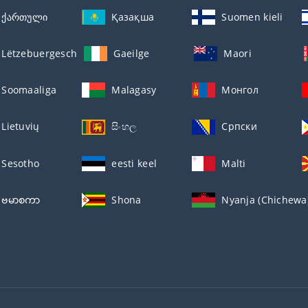
ქართული
Қазақша
Suomen kieli
Lëtzebuergesch
Gaeilge
Maori
Soomaaliga
Malagasy
Монгол
Lietuvių
සිංහල
Српски
Sesotho
eesti keel
Malti
ဗမာစကာ
Shona
Nyanja (Chichewa