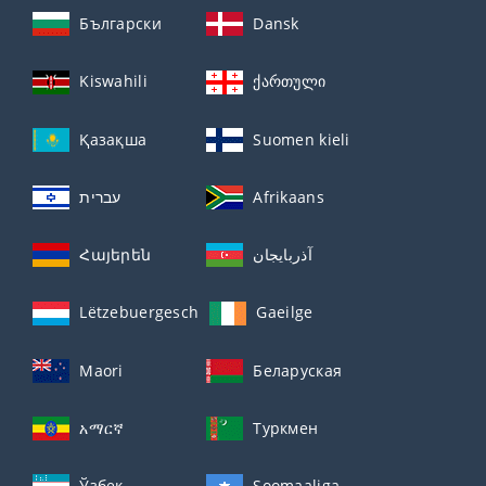
Български
Dansk
Kiswahili
ქართული
Қазақша
Suomen kieli
עברית
Afrikaans
Հայերեն
آذربايجان
Lëtzebuergesch
Gaeilge
Maori
Беларуская
አማርኛ
Туркмен
Ўзбек
Soomaaliga