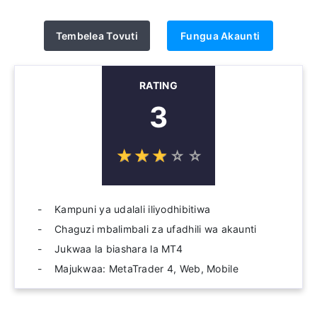
Tembelea Tovuti
Fungua Akaunti
RATING
3
☆
★
☆
★
☆
★
☆
★
☆
★
Kampuni ya udalali iliyodhibitiwa
Chaguzi mbalimbali za ufadhili wa akaunti
Jukwaa la biashara la MT4
Majukwaa: MetaTrader 4, Web, Mobile