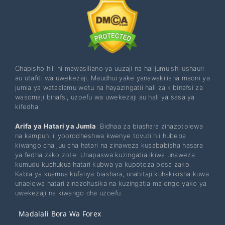
Chapisho hili ni mawasiliano ya uuzaji na halijumuishi ushauri
au utafiti wa uwekezaji. Maudhui yake yanawakilisha maoni ya
jumla ya wataalamu wetu na hayazingatii hali za kibinafsi za
wasomaji binafsi, uzoefu wa uwekezaji au hali ya sasa ya
kifedha.
Arifa ya Hatari ya Jumla
: Bidhaa za biashara zinazotolewa
na kampuni iliyoorodheshwa kwenye tovuti hii hubeba
kiwango cha juu cha hatari na zinaweza kusababisha hasara
ya fedha zako zote. Unapaswa kuzingatia ikiwa unaweza
kumudu kuchukua hatari kubwa ya kupoteza pesa zako.
Kabla ya kuamua kufanya biashara, unahitaji kuhakikisha kuwa
unaelewa hatari zinazohusika na kuzingatia malengo yako ya
uwekezaji na kiwango cha uzoefu.
Madalali Bora Wa Forex