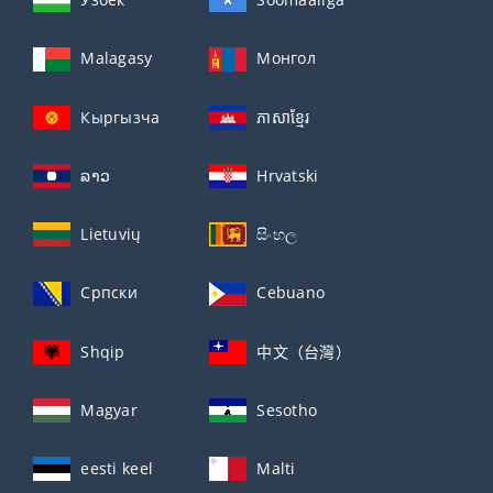
Malagasy
Монгол
Кыргызча
ភាសាខ្មែរ
ລາວ
Hrvatski
Lietuvių
සිංහල
Српски
Cebuano
Shqip
中文（台灣）
Magyar
Sesotho
eesti keel
Malti