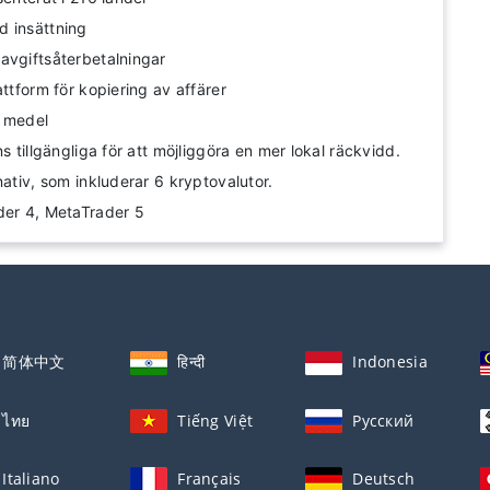
d insättning
avgiftsåterbetalningar
attform för kopiering av affärer
v medel
s tillgängliga för att möjliggöra en mer lokal räckvidd.
nativ, som inkluderar 6 kryptovalutor.
der 4, MetaTrader 5
简体中文
हिन्दी
Indonesia
ไทย
Tiếng Việt
Русский
Italiano
Français
Deutsch