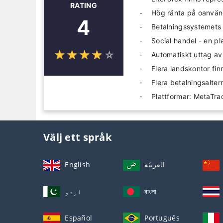
RATING
Hög ränta på oanvän
4
Betalningssystemets 
Social handel - en pl
☆
★
☆
★
☆
★
☆
★
☆
★
Automatiskt uttag a
Flera landskontor finn
Flera betalningsalter
Plattformar: MetaTra
Välj ett språk
English
العربيّة
اردو
বাংলা
Español
Português