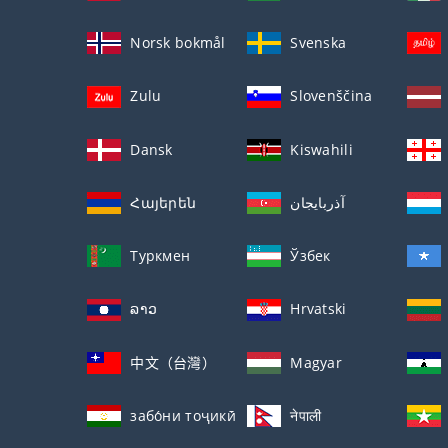
Norsk bokmål
Svenska
Zulu
Slovenščina
Dansk
Kiswahili
Հայերեն
آذربايجان
Туркмен
Ўзбек
ລາວ
Hrvatski
中文（台灣）
Magyar
забо́ни тоҷикӣ́
नेपाली