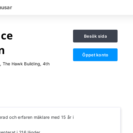
nusar
nce
Besök sida
n
Öppet konto
, The Hawk Building, 4th
lerad och erfaren mäklare med 15 år i
senterat i 216 länder