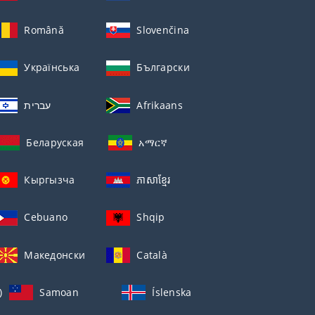
Română
Slovenčina
Українська
Български
עברית
Afrikaans
Беларуская
አማርኛ
Кыргызча
ភាសាខ្មែរ
Cebuano
Shqip
Македонски
Català
)
Samoan
Íslenska