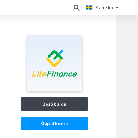
Svenska
Svenska
Besök sida
Öppet konto