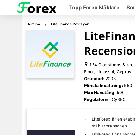
Topp Forex Mäklare
Bo
Hemma
LiteFinance Revizyon
LiteFina
Recensio
124 Gladstonos Street
Floor, Limassol, Cyprus
Grundad:
2005
Minsta Insättning:
$50
Max Hävstång:
500
Regulatorer:
CySEC
LiteForex är en etab
mäklarbranschen.
LiteForex finns repre