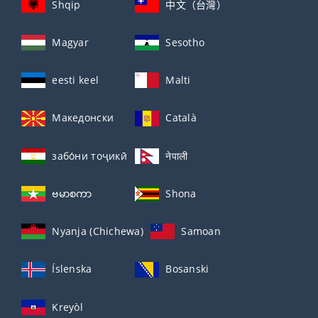
Shqip
中文（台灣）
Magyar
Sesotho
eesti keel
Malti
Македонски
Català
забо́ни тоҷикӣ́
नेपाली
ဗမာစကာ
Shona
Nyanja (Chichewa)
Samoan
Íslenska
Bosanski
Kreyòl