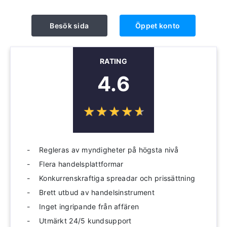
Besök sida
Öppet konto
RATING
4.6
☆
★
☆
★
☆
★
☆
★
☆
★
Regleras av myndigheter på högsta nivå
Flera handelsplattformar
Konkurrenskraftiga spreadar och prissättning
Brett utbud av handelsinstrument
Inget ingripande från affären
Utmärkt 24/5 kundsupport