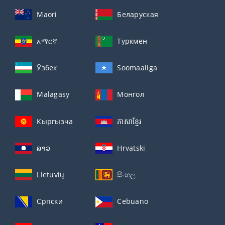
Maori
Беларуская
አማርኛ
Туркмен
Ўзбек
Soomaaliga
Malagasy
Монгол
Кыргызча
ភាសាខ្មែរ
ລາວ
Hrvatski
Lietuvių
සිංහල
Српски
Cebuano