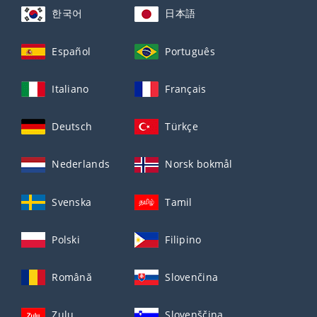
한국어
日本語
Español
Português
Italiano
Français
Deutsch
Türkçe
Nederlands
Norsk bokmål
Svenska
Tamil
Polski
Filipino
Română
Slovenčina
Zulu
Slovenščina