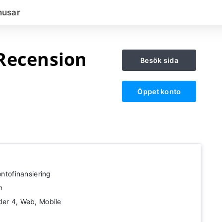
nusar
Recension
Besök sida
Öppet konto
a
ontofinansiering
m
der 4, Web, Mobile