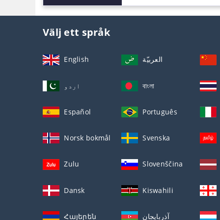
Välj ett språk
English
العربيّة
اردو
বাংলা
Español
Português
Norsk bokmål
Svenska
Zulu
Slovenščina
Dansk
Kiswahili
Հայերեն
آذربايجان