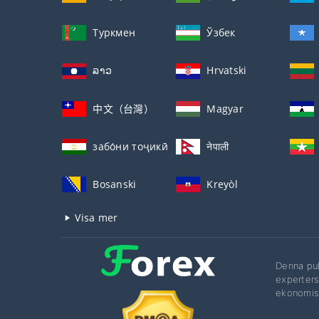
Туркмен
Ўзбек
ລາວ
Hrvatski
中文（台灣）
Magyar
забо́ни тоҷикӣ́
नेपाली
Bosanski
Kreyòl
Visa mer
Denna pub
experters
ekonomisk