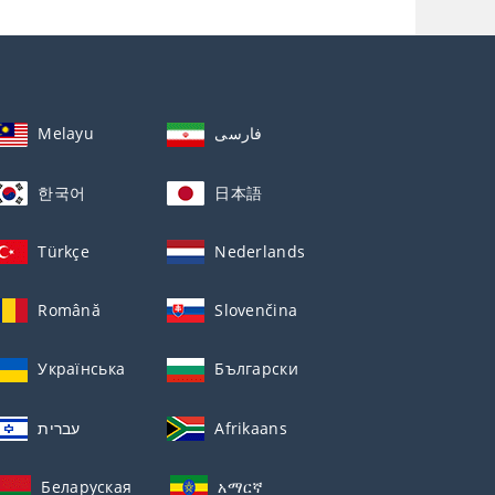
Melayu
فارسی
한국어
日本語
Türkçe
Nederlands
Română
Slovenčina
Українська
Български
עברית
Afrikaans
Беларуская
አማርኛ