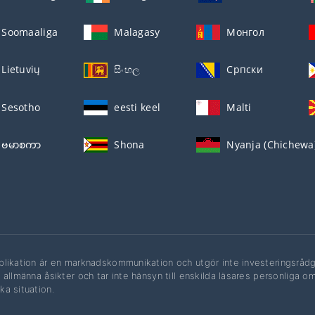
Soomaaliga
Malagasy
Монгол
Lietuvių
සිංහල
Српски
Sesotho
eesti keel
Malti
ဗမာစကာ
Shona
Nyanja (Chichewa
likation är en marknadskommunikation och utgör inte investeringsrådgiv
 allmänna åsikter och tar inte hänsyn till enskilda läsares personliga o
a situation.