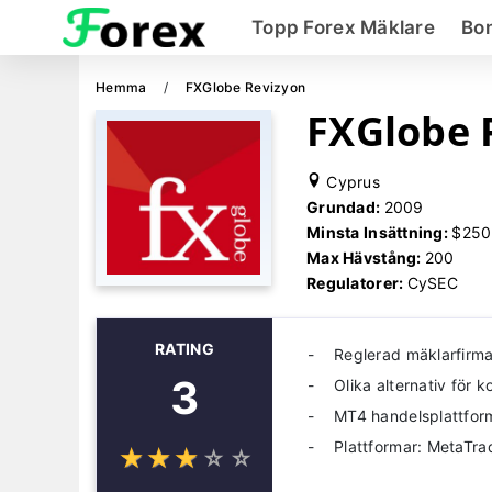
Topp Forex Mäklare
Bo
Hemma
FXGlobe Revizyon
FXGlobe 
Cyprus
Grundad:
2009
Minsta Insättning:
$250
Max Hävstång:
200
Regulatorer:
CySEC
RATING
Reglerad mäklarfirm
3
Olika alternativ för k
MT4 handelsplattfor
Plattformar: MetaTra
☆
★
☆
★
☆
★
☆
★
☆
★