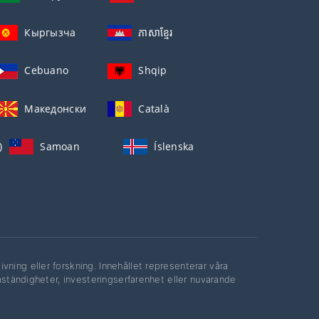
Кыргызча
ភាសាខ្មែរ
Cebuano
Shqip
Македонски
Català
)
Samoan
Íslenska
ning eller forskning. Innehållet representerar våra
mständigheter, investeringserfarenhet eller nuvarande